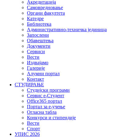
Акредитација
Самовредновање
Органи факултета
Катедре
Библиотека
Административно-техничка јединица
Запослени
Обавештења
Документи
Сервиси
Вести
Издвајамо
Галерије
Алумни портал
Контакт
СТУДИРАЊЕ
Студијски програми
Сервис е-Студент
Office365 портал
Портал за е-учење
Огласна табла
Конкурси и стипендије
Вести
Спорт
УПИС 2026