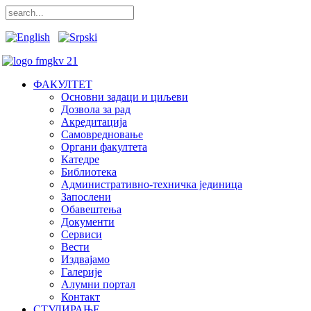
ФАКУЛТЕТ
Основни задаци и циљеви
Дозвола за рад
Акредитација
Самовредновање
Органи факултета
Катедре
Библиотека
Административно-техничка јединица
Запослени
Обавештења
Документи
Сервиси
Вести
Издвајамо
Галерије
Алумни портал
Контакт
СТУДИРАЊЕ