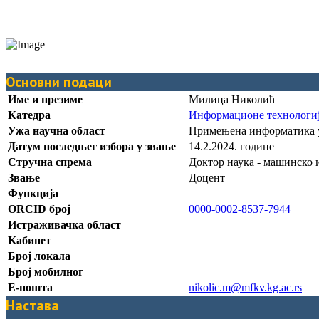
Основни подаци
Име и презиме
Милица Николић
Катедра
Информационе технологиј
Ужа научна област
Примењена информатика 
Датум последњег избора у звање
14.2.2024. године
Стручна спрема
Доктор наука - машинско
Звање
Доцент
Функција
ORCID број
0000-0002-8537-7944
Истраживачка област
Kабинет
Број локала
Број мобилног
Е-пошта
nikolic.m@mfkv.kg.ac.rs
Настава