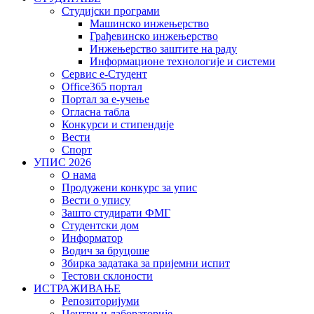
Студијски програми
Машинско инжењерство
Грађевинско инжењерство
Инжењерство заштите на раду
Информационе технологије и системи
Сервис е-Студент
Office365 портал
Портал за е-учење
Огласна табла
Конкурси и стипендије
Вести
Спорт
УПИС 2026
О нама
Продужени конкурс за упис
Вести о упису
Зашто студирати ФМГ
Студентски дом
Информатор
Водич за бруцоше
Збиркa задатака за пријемни испит
Тестови склоности
ИСТРАЖИВАЊЕ
Репозиторијуми
Центри и лабораторије