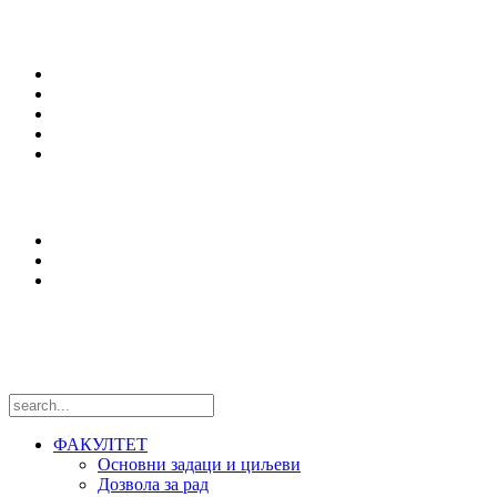
Студирање
Студијски програми
Упис
Еразмус +
Вести
Оffice 365
Истраживања
Центри и лабораторије
Национални пројекти
Међународни пројекти
Пратите нас
ФАКУЛТЕТ
Основни задаци и циљеви
Дозвола за рад