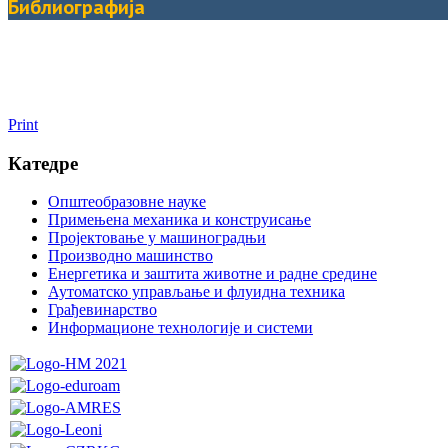
Библиографија
Print
Катедре
Општеобразовне науке
Примењена механика и конструисање
Пројектовање у машиноградњи
Производно машинство
Енергетика и заштита животне и радне средине
Аутоматско управљање и флуидна техника
Грађевинарство
Информационе технологије и системи