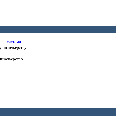
е и системи
у инжењерству
 инжењерство