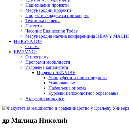
Национални пројекти
Међународни пројекти
Пројекти сарадње са привредом
Техничка решења
Патенти
Часопис Engineering Today
Међународна научна конференција HEAVY MAC
ИНКУБАТОР
О нама
EРАЗМУС+
О програму
Програми мобилности
Изградња капацитета
Пројекат SENVIBE
Унапређени и нови предмети
Усавршавање
Набављена опрема
Курсеви целоживотног образовања
Актуелни конкурси
др Милица Николић