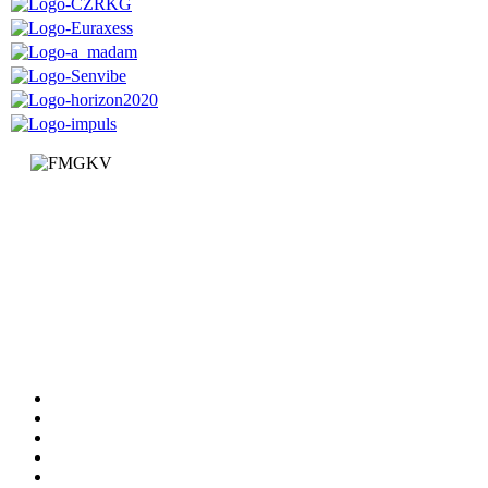
Факултет за машинство и грађевинарство у Краљеву
Доситејева 19, 36000 Краљево
Република Србија
+381 (0)36 383 269
Факултет
Катедре
Вести
Обавештења
Документи
Сервиси