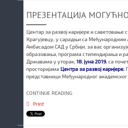
ПРЕЗЕНТАЦИЈА МОГУЋНО
Центар за развој каријере и саветовање 
Крагујевцу, у сарадњи са Међународним
Амбасадом САД у Србији, за вас организуј
образовања, програма стипендирања и р
Државама
у уторак,
18. јуна 2019.
са поче
просторијама
Центра за развој каријере.
представници Међународног академског 
CONTINUE READING
Print