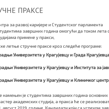
УЧНЕ ПРАКСЕ
нтра за развој каријере и Студентског парламента
студентима завршних година омогући да током лета 
тудијама примене у пракси,
ске летње стручне праксе кроз следеће програме:
радњи Универзитета у Крагујевцу и Града Крагујевца
радњи Универзитета у Крагујевцу и Института за јав
радњи Универзитета у Крагујевцу и Клиничког центр
е намењен je студентима завршних година основних
астер академских студија, а пракса ће се реализова
31. август 2019. године. Кандидати који са успехом за