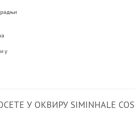
сарадњи
за
и у
СЕТЕ У ОКВИРУ SIMINHALE COS