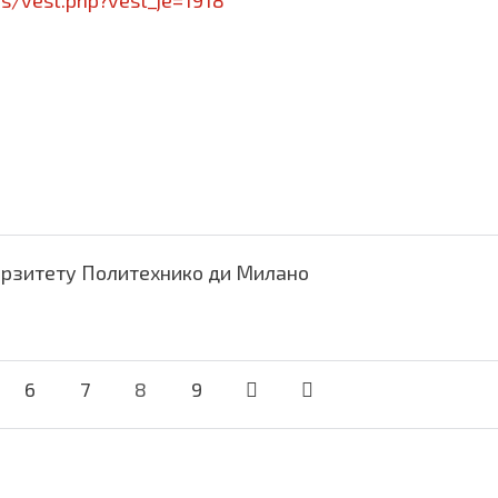
rs/vest.php?vest_je=1918
верзитету Политехнико ди Милано
6
7
8
9