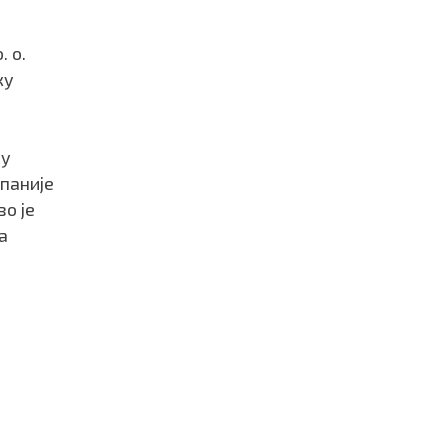
. о.
ку
 у
паније
о је
а