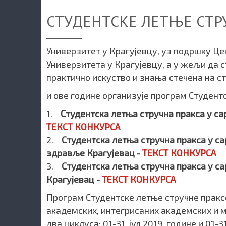
СТУДЕНТСКЕ ЛЕТЊЕ СТР
Универзитет у Крагујевцу, уз подршку Це
Универзитета у Крагујевцу, а у жељи да 
практично искуство и знања стечена на с
и ове године организује програм Студент
1.
Студентска летња стручна пракса у са
ТЕКСТ КОНКУРСА
2.
Студентска летња стручна пракса у са
здравље Крагујевац -
ТЕКСТ КОНКУРСА
3.
Студентска летња стручна пракса у са
Крагујевац -
ТЕКСТ КОНКУРСА
Програм Студентске летње стручне пракс
академских, интегрисаних академских и м
два циклуса: 01-31. јул 2019. године и 01-