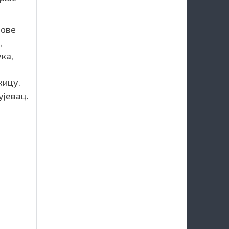
ове
,
ка,
жицу.
ујевац.