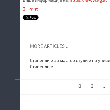
Више информација на:
https://www.kg.ac.
Print
MORE ARTICLES ...
Стипендије за мастер студије на уни
Стипендије
5