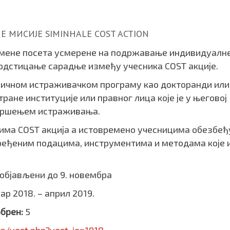
 МИСИЈЕ SIMINHALE COST ACTION
азмeне посета усмерене на подржавање индивидуалн
подстицање сарадње између учесника COST акције.
ничном истраживачком програму као докторанди или
ране институције или правног лица које је у његовој
а вршењем истраживања.
има COST акцијa а истовремено учесницима обезбеђ
ређеним подацима, инструментима и методама које 
 објављени до 9. новембра
р 2018. – април 2019.
обрен:
5