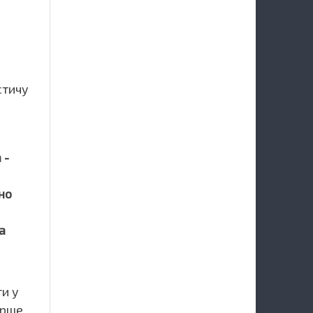
стичу
 -
но
а
ти у
врше