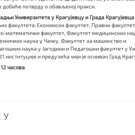
 добиће потврду о обављеној пракси.
радњи Универзитета у Крагујевцу и Града Крагујевца
ћих факултета: Економски факултет, Правни факултет
о-математички факултет, Факултет медицинских нау
хничких наука у Чачку, Факултет за машинство и
агошких наука у Јагодини и Педагошки факултет у У
21 институције и предузећа чији је оснивач Град Краг
о 12 часова
.
 У