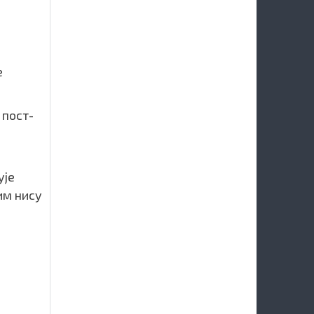
е
 пост-
ује
им нису