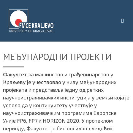
МЕЂУНАРОДНИ ПРОЈЕКТИ
Факултет за машинство и грађевинарство у
Краљеву је учествовао у низу међународних
пројеката и представља једну од ретких
научноистраживачких институција у земљи која је
успела да у континуитету учествује у
научноистраживачким програмима Европске
Уније FP6, FP7 и HORIZON 2020. У протеклом
периоду, Факултет је био носилац следећих