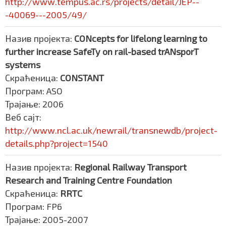
http://www.tempus.ac.rs/projects/detail/JEP--
-40069---2005/49/
Назив пројекта:
CONcepts for lifelong learning to
further increase SafeTy on rail-based trANsporT
systems
Скраћеница:
CONSTANT
Програм: ASO
Трајање: 2006
Веб сајт:
http://www.ncl.ac.uk/newrail/transnewdb/project-
details.php?project=1540
Назив пројекта:
Regional Railway Transport
Research and Training Centre Foundation
Скраћеница:
RRTC
Програм: FP6
Трајање: 2005-2007