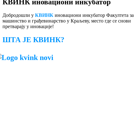
КВИНК иновациони инкубатор
Добродошли у
КВИНК
иновациони инкубатор Факултета за
машинство и грађевинарство у Краљеву, место где се снови
претварају у иновације!
ШТА ЈЕ КВИНК?