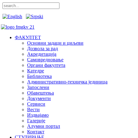
ФАКУЛТЕТ
Основни задаци и циљеви
Дозвола за рад
Акредитација
Самовредновање
Органи факултета
Катедре
Библиотека
Административно-техничка јединица
Запослени
Обавештења
Документи
Сервиси
Вести
Издвајамо
Галерије
Алумни портал
Контакт
СТУДИРАЊЕ