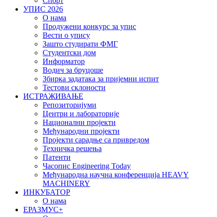
Спорт
УПИС 2026
О нама
Продужени конкурс за упис
Вести о упису
Зашто студирати ФМГ
Студентски дом
Информатор
Водич за бруцоше
Збиркa задатака за пријемни испит
Тестови склоности
ИСТРАЖИВАЊЕ
Репозиторијуми
Центри и лабораторије
Национални пројекти
Међународни пројекти
Пројекти сарадње са привредом
Техничка решења
Патенти
Часопис Engineering Today
Међународна научна конференција HEAVY
MACHINERY
ИНКУБАТОР
О нама
EРАЗМУС+