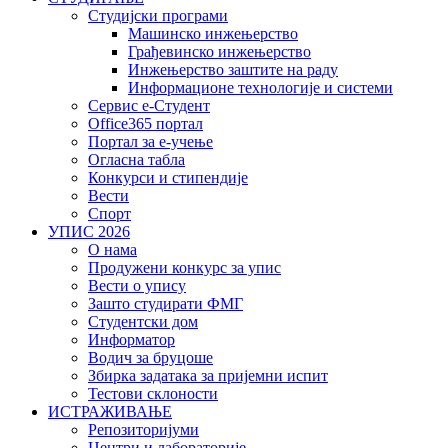
Студијски програми
Машинско инжењерство
Грађевинско инжењерство
Инжењерство заштите на раду
Информационе технологије и системи
Сервис е-Студент
Office365 портал
Портал за е-учење
Огласна табла
Конкурси и стипендије
Вести
Спорт
УПИС 2026
О нама
Продужени конкурс за упис
Вести о упису
Зашто студирати ФМГ
Студентски дом
Информатор
Водич за бруцоше
Збиркa задатака за пријемни испит
Тестови склоности
ИСТРАЖИВАЊЕ
Репозиторијуми
Центри и лабораторије