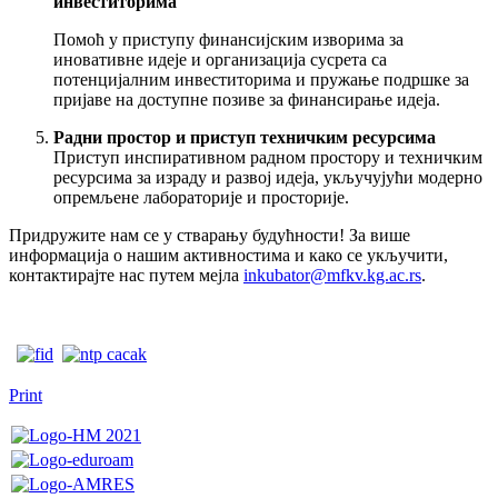
инвеститорима
Помоћ у приступу финансијским изворима за
иновативне идеје и организација сусрета са
потенцијалним инвеститорима и пружање подршке за
пријаве на доступне позиве за финансирање идеја.
Радни простор и приступ техничким ресурсима
Приступ инспиративном радном простору и техничким
ресурсима за израду и развој идеја, укључујући модерно
опремљене лабораторије и просторије.
Придружите нам се у стварању будућности! За више
информација о нашим активностима и како се укључити,
контактирајте нас путем мејла
inkubator@mfkv.kg.ac.rs
.
Print