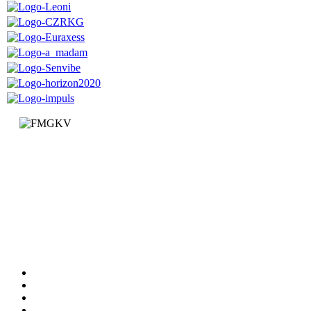
Факултет за машинство и грађевинарство у Краљеву
Доситејева 19, 36000 Краљево
Република Србија
+381 (0)36 383 269
Факултет
Катедре
Вести
Обавештења
Документи