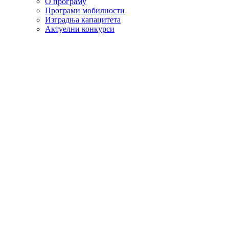
О програму
Програми мобилности
Изградња капацитета
Актуелни конкурси