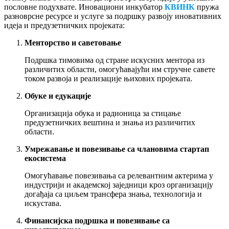
пословне подухвате. Иновациони инкубатор
КВИНК
пружа
разноврсне ресурсе и услуге за подршку развоју иновативних
идеја и предузетничких пројеката:
Менторство и саветовање
Подршка тимовима од стране искусних ментора из
различитих области, омогућавајући им стручне савете
током развоја и реализације њихових пројеката.
Обуке и едукације
Организација обука и радионица за стицање
предузетничких вештина и знања из различитих
области.
Умрежавање и повезивање са члановима стартап
екосистема
Омогућавање повезивања са релевантним актерима у
индустрији и академској заједници кроз организацију
догађаја са циљем трансфера знања, технологија и
искустава.
Финансијска подршка и повезивање са