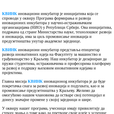
КВИНК
иновациони инкубатор је иницијатива која се
спроводи у оквиру Програма формирања и развоја
иновационих инкубатора у научно-истраживачким
организацијама (НИО) у Републици Србији. Ова иницијатива,
подржана од стране Министарства науке, технолошког развоја
и иновација, има за циљ промовисање иновација и
предузетништва унутар академске заједнице.
КВИНК
иновациони инкубатор представља епицентар
развоја иновативних идеја на Факултету за машинство и
грађевинарство у Краљеву. Наш инкубатор је дизајниран да
пружи студентима, истраживачима и професорима платформу
за развој и подршку њиховим иновативним идејама и
пројектима.
Главна мисија
КВИНК
иновационog инкубатора је да буде
покретачка снага за развој иновација и подухвата, као и за
промовисање предузетништва у Краљеву. Желимо да
омогућимо нашим члановима да остваре свој потенцијал и
донесу значајне промене у својој заједници и шире.
У оквиру нашег програма, учесници имају привилегију да
стекну знања о томе како да претворе своје идеје у успешне