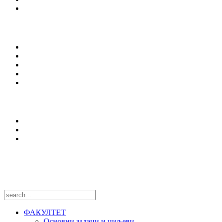
Сервиси
Студирање
Студијски програми
Упис
Еразмус +
Вести
Оffice 365
Истраживања
Центри и лабораторије
Национални пројекти
Међународни пројекти
Пратите нас
ФАКУЛТЕТ
Основни задаци и циљеви