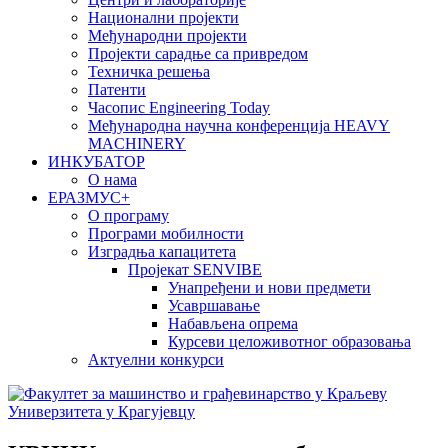
Национални пројекти
Међународни пројекти
Пројекти сарадње са привредом
Техничка решења
Патенти
Часопис Engineering Today
Међународна научна конференција HEAVY
MACHINERY
ИНКУБАТОР
О нама
EРАЗМУС+
О програму
Програми мобилности
Изградња капацитета
Пројекат SENVIBE
Унапређени и нови предмети
Усавршавање
Набављена опрема
Курсеви целоживотног образовања
Актуелни конкурси