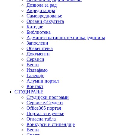
Дозвола за рад
Акредитација
Самовредновање
Органи факултета
Катедре
Библиотека
Административно-техничка јединица
Запослени
Обавештења
Документи
Сервиси
Вести
Издвајамо
Галерије
Алумни портал
Контакт
СТУДИРАЊЕ
Студијски програми
Сервис е-Студент
Office365 портал
Портал за е-учење
Огласна табла
Конкурси и стипендије
Вести