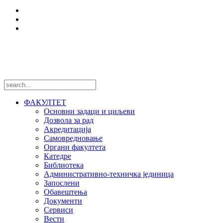
Центри и лабораторије
Национални пројекти
Међународни пројекти
Пратите нас
ФАКУЛТЕТ
Основни задаци и циљеви
Дозвола за рад
Акредитација
Самовредновање
Органи факултета
Катедре
Библиотека
Административно-техничка јединица
Запослени
Обавештења
Документи
Сервиси
Вести