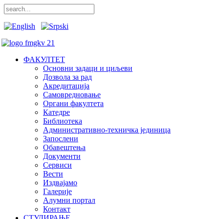
ФАКУЛТЕТ
Основни задаци и циљеви
Дозвола за рад
Акредитација
Самовредновање
Органи факултета
Катедре
Библиотека
Административно-техничка јединица
Запослени
Обавештења
Документи
Сервиси
Вести
Издвајамо
Галерије
Алумни портал
Контакт
СТУДИРАЊЕ