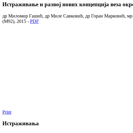
Истраживање и развој нових концепција веза окр
др Миломир Гашић, др Миле Савковић, др Горан Марковић, мр Н
(M92), 2015 -
PDF
Print
Истраживања