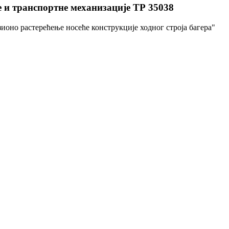
 и транспортне механизације ТР 35038
ионо растерећење носеће конструкције ходног строја багера"