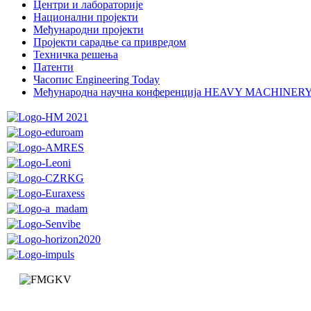
Центри и лабораторије
Национални пројекти
Међународни пројекти
Пројекти сарадње са привредом
Техничка решења
Патенти
Часопис Engineering Today
Међународна научна конференција HEAVY MACHINER
Факултет за машинство и грађевинарство у Краљеву