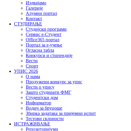
Издвајамо
Галерије
Алумни портал
Контакт
СТУДИРАЊЕ
Студијски програми
Сервис е-Студент
Office365 портал
Портал за е-учење
Огласна табла
Конкурси и стипендије
Вести
Спорт
УПИС 2026
О нама
Продужени конкурс за упис
Вести о упису
Зашто студирати ФМГ
Студентски дом
Информатор
Водич за бруцоше
Збиркa задатака за пријемни испит
Тестови склоности
ИСТРАЖИВАЊЕ
Репозиторијуми