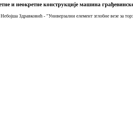
етне и неокретне конструкције машина грађевинске
ебојша Здравковић - "Универзални елемент зглобне везе за торз