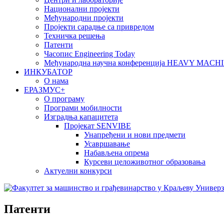
Национални пројекти
Међународни пројекти
Пројекти сарадње са привредом
Техничка решења
Патенти
Часопис Engineering Today
Међународна научна конференција HEAVY MAC
ИНКУБАТОР
О нама
EРАЗМУС+
О програму
Програми мобилности
Изградња капацитета
Пројекат SENVIBE
Унапређени и нови предмети
Усавршавање
Набављена опрема
Курсеви целоживотног образовања
Актуелни конкурси
Патенти