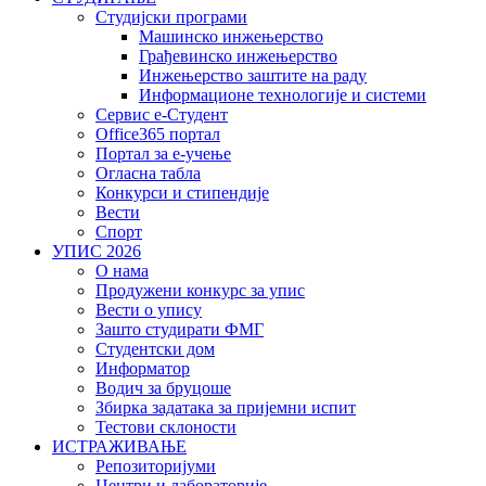
Студијски програми
Машинско инжењерство
Грађевинско инжењерство
Инжењерство заштите на раду
Информационе технологије и системи
Сервис е-Студент
Office365 портал
Портал за е-учење
Огласна табла
Конкурси и стипендије
Вести
Спорт
УПИС 2026
О нама
Продужени конкурс за упис
Вести о упису
Зашто студирати ФМГ
Студентски дом
Информатор
Водич за бруцоше
Збиркa задатака за пријемни испит
Тестови склоности
ИСТРАЖИВАЊЕ
Репозиторијуми
Центри и лабораторије