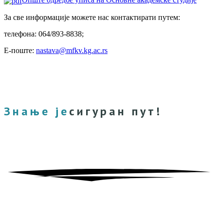
За све информације можете нас контактирати путем:
телефона: 064/893-8838;
Е-поште:
nastava@mfkv.kg.ac.rs
Знање је
сигуран пут!