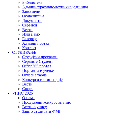
Библиотека
Административно-техничка јединица
Запослени
Обавештења
Документи
Сервиси
Вести
Издвајамо
Галерије
Алумни портал
Контакт
СТУДИРАЊЕ
Студијски програми
Сервис е-Студент
Office365 портал
Портал за е-учење
Огласна табла
Конкурси и стипендије
Вести
Спорт
УПИС 2026
О нама
Продужени конкурс за упис
Вести о упису
Зашто студирати ФМГ