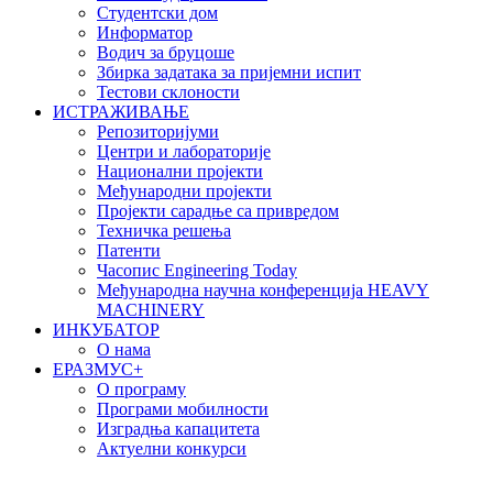
Студентски дом
Информатор
Водич за бруцоше
Збиркa задатака за пријемни испит
Тестови склоности
ИСТРАЖИВАЊЕ
Репозиторијуми
Центри и лабораторије
Национални пројекти
Међународни пројекти
Пројекти сарадње са привредом
Техничка решења
Патенти
Часопис Engineering Today
Међународна научна конференција HEAVY
MACHINERY
ИНКУБАТОР
О нама
EРАЗМУС+
О програму
Програми мобилности
Изградња капацитета
Актуелни конкурси