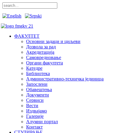
ФАКУЛТЕТ
Основни задаци и циљеви
Дозвола за рад
Акредитација
Самовредновање
Органи факултета
Катедре
Библиотека
Административно-техничка јединица
Запослени
Обавештења
Документи
Сервиси
Вести
Издвајамо
Галерије
Алумни портал
Контакт
СТУДИРАЊЕ