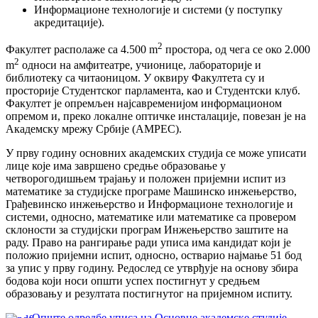
Информационе технологије и системи (у поступку
акредитације).
2
Факултет располаже са 4.500 m
простора, од чега се око 2.000
2
m
односи на амфитеатре, учионице, лабораторије и
библиотеку са читаоницом. У оквиру Факултета су и
просторије Студентског парламента, као и Студентски клуб.
Факултет је опремљен најсавременијом информационом
опремом и, преко локалне оптичке инсталације, повезан је на
Академску мрежу Србије (АМРЕС).
У прву годину основних академских студија се може уписати
лице које има завршено средње образовање у
четворогодишњем трајању и положен пријемни испит из
математике за студијске програме Машинско инжењерство,
Грађевинско инжењерство и Информационе технологије и
системи, односно, математике или математике са провером
склоности за студијски програм Инжењерство заштите на
раду. Право на рангирање ради уписа има кандидат који је
положио пријемни испит, односно, остварио најмање 51 бод
за упис у прву годину. Редослед се утврђује на основу збира
бодова који носи општи успех постигнут у средњем
образовању и резултата постигнутог на пријемном испиту.
Опште одредбе уписа на Основне академске студије