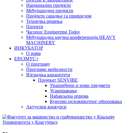
Национални пројекти
Међународни пројекти
Пројекти сарадње са привредом
Техничка решења
Патенти
Часопис Engineering Today
Међународна научна конференција HEAVY
MACHINERY
ИНКУБАТОР
О нама
EРАЗМУС+
О програму
Програми мобилности
Изградња капацитета
Пројекат SENVIBE
Унапређени и нови предмети
Усавршавање
Набављена опрема
Курсеви целоживотног образовања
Актуелни конкурси