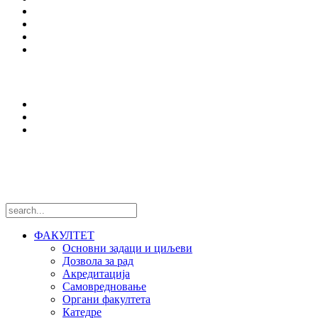
Упис
Еразмус +
Вести
Оffice 365
Истраживања
Центри и лабораторије
Национални пројекти
Међународни пројекти
Пратите нас
ФАКУЛТЕТ
Основни задаци и циљеви
Дозвола за рад
Акредитација
Самовредновање
Органи факултета
Катедре