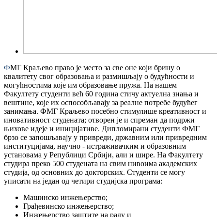
ФМГ Краљево право је место за све оне који брину о
квалитету свог образовања и размишљају о будућности и
могућностима које им образовање пружа. На нашем
Факултету студенти већ 60 година стичу актуелна знања и
вештине, које их оспособљавају за реалне потребе будућег
занимања. ФМГ Краљево посебно стимулише креативност и
иновативност студената; отворен је и спреман да подржи
њихове идеје и иницијативе. Дипломирани студенти ФМГ
брзо се запошљавају у привреди, државним или привредним
институцијама, научно - истраживачким и образовним
установама у Републици Србији, али и шире. На Факултету
студира преко 500 студената на свим нивоима академских
студија, од основних до докторских. Студенти се могу
уписати на један од четири студијска програма:
Машинско инжењерство;
Грађевинско инжењерство;
Инжењерство заштите на раду и