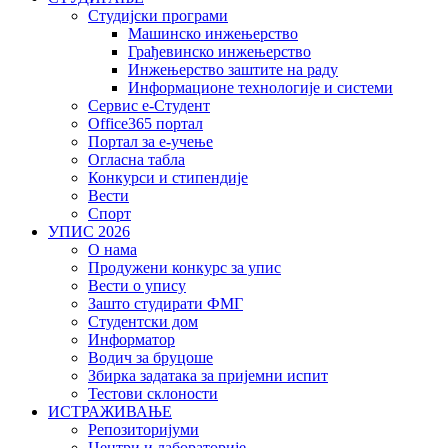
Студијски програми
Машинско инжењерство
Грађевинско инжењерство
Инжењерство заштите на раду
Информационе технологије и системи
Сервис е-Студент
Office365 портал
Портал за е-учење
Огласна табла
Конкурси и стипендије
Вести
Спорт
УПИС 2026
О нама
Продужени конкурс за упис
Вести о упису
Зашто студирати ФМГ
Студентски дом
Информатор
Водич за бруцоше
Збиркa задатака за пријемни испит
Тестови склоности
ИСТРАЖИВАЊЕ
Репозиторијуми
Центри и лабораторије