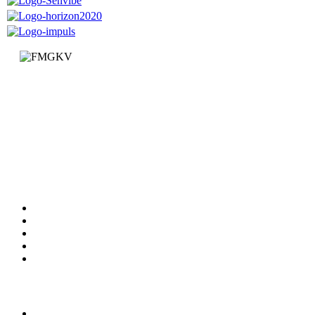
Факултет за машинство и грађевинарство у Краљеву
Доситејева 19, 36000 Краљево
Република Србија
+381 (0)36 383 269
Факултет
Катедре
Вести
Обавештења
Документи
Сервиси
Студирање
Студијски програми