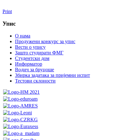
Print
Упис
О нама
Продужени конкурс за упис
Вести о упису
Зашто студирати ФМГ
Студентски дом
Информатор
Водич за бруцоше
Збиркa задатака за пријемни испит
Тестови склоности