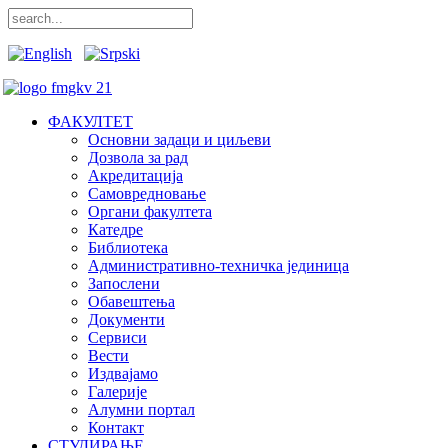
ФАКУЛТЕТ
Основни задаци и циљеви
Дозвола за рад
Акредитација
Самовредновање
Органи факултета
Катедре
Библиотека
Административно-техничка јединица
Запослени
Обавештења
Документи
Сервиси
Вести
Издвајамо
Галерије
Алумни портал
Контакт
СТУДИРАЊЕ