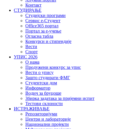
Контакт
СТУДИРАЊЕ
Студијски програми
Сервис е-Студент
Office365 портал
Портал за е-учење
Огласна табла
Конкурси и стипендије
Вести
Спорт
УПИС 2026
О нама
Продужени конкурс за упис
Вести о упису
Зашто студирати ФМГ
Студентски дом
Информатор
Водич за бруцоше
Збиркa задатака за пријемни испит
Тестови склоности
ИСТРАЖИВАЊЕ
Репозиторијуми
Центри и лабораторије
Национални пројекти