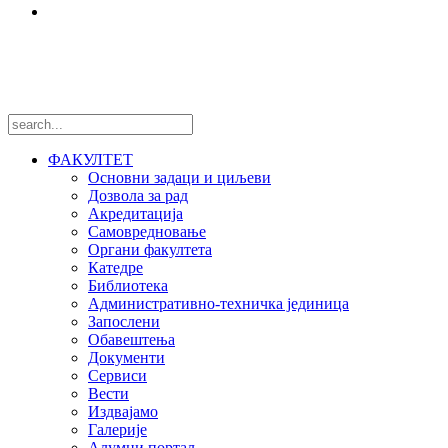
Међународни пројекти
Пратите нас
ФАКУЛТЕТ
Основни задаци и циљеви
Дозвола за рад
Акредитација
Самовредновање
Органи факултета
Катедре
Библиотека
Административно-техничка јединица
Запослени
Обавештења
Документи
Сервиси
Вести
Издвајамо
Галерије
Алумни портал