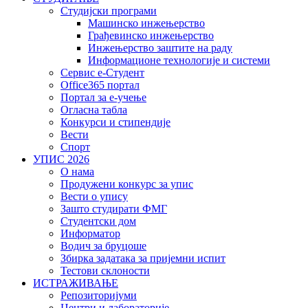
Студијски програми
Машинско инжењерство
Грађевинско инжењерство
Инжењерство заштите на раду
Информационе технологије и системи
Сервис е-Студент
Office365 портал
Портал за е-учење
Огласна табла
Конкурси и стипендије
Вести
Спорт
УПИС 2026
О нама
Продужени конкурс за упис
Вести о упису
Зашто студирати ФМГ
Студентски дом
Информатор
Водич за бруцоше
Збиркa задатака за пријемни испит
Тестови склоности
ИСТРАЖИВАЊЕ
Репозиторијуми
Центри и лабораторије