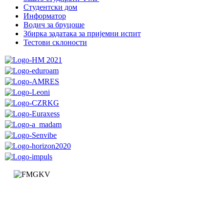
Студентски дом
Информатор
Водич за бруцоше
Збиркa задатака за пријемни испит
Тестови склоности
Факултет за машинство и грађевинарство у Краљеву
Доситејева 19, 36000 Краљево