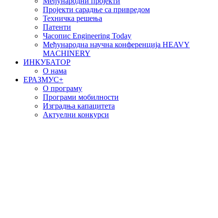
Међународни пројекти
Пројекти сарадње са привредом
Техничка решења
Патенти
Часопис Engineering Today
Међународна научна конференција HEAVY
MACHINERY
ИНКУБАТОР
О нама
EРАЗМУС+
О програму
Програми мобилности
Изградња капацитета
Актуелни конкурси