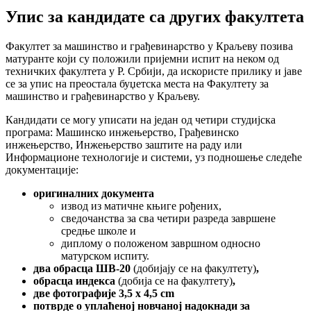
Упис за кандидате са других факултета
Факултет за машинство и грађевинарство у Краљеву позива
матуранте који су положили пријемни испит на неком од
техничких факултета у Р. Србији, да искористе прилику и јаве
се за упис на преостала буџетска места на Факултету за
машинство и грађевинарство у Краљеву.
Кандидати се могу уписати на један од четири студијска
програма: Машинско инжењерство, Грађевинско
инжењерство, Инжењерство заштите на раду или
Информационе технологије и системи, уз подношење следеће
документације:
оригиналних документа
извод из матичне књиге рођених,
сведочанства за сва четири разреда завршене
средње школе и
диплому о положеном завршном односно
матурском испиту.
два обрасца ШВ-20
(
добијају се на факултету
)
,
обрасца индекса
(добија се на факултету)
,
две фотографије 3,5 x 4,5 cm
потврде о уплаћеној новчаној надокнади за