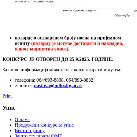
потврде о оствареном броју поена на пријемном
испиту
(потврду је могуће доставити и накнадно,
након завршетка уписа)
.
КОНКУРС ЈЕ ОТВОРЕН
ДО 25.9.2025. ГОДИНЕ
.
За више информација можете нас контактирати и путем:
телефона: 064/893-8838, 064/893-8832;
е-поште:
nastava@mfkv.kg.ac.rs
Print
Упис
О нама
Продужени конкурс за упис
Вести о упису
Зашто студирати ФМГ