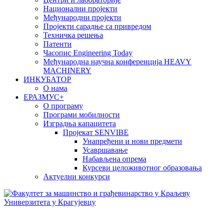
Национални пројекти
Међународни пројекти
Пројекти сарадње са привредом
Техничка решења
Патенти
Часопис Engineering Today
Међународна научна конференција HEAVY
MACHINERY
ИНКУБАТОР
О нама
EРАЗМУС+
О програму
Програми мобилности
Изградња капацитета
Пројекат SENVIBE
Унапређени и нови предмети
Усавршавање
Набављена опрема
Курсеви целоживотног образовања
Актуелни конкурси