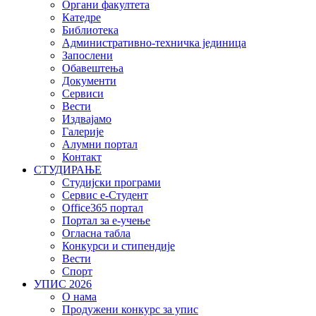
Органи факултета
Катедре
Библиотека
Административно-техничка јединица
Запослени
Обавештења
Документи
Сервиси
Вести
Издвајамо
Галерије
Алумни портал
Контакт
СТУДИРАЊЕ
Студијски програми
Сервис е-Студент
Office365 портал
Портал за е-учење
Огласна табла
Конкурси и стипендије
Вести
Спорт
УПИС 2026
О нама
Продужени конкурс за упис