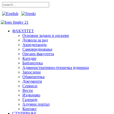
ФАКУЛТЕТ
Основни задаци и циљеви
Дозвола за рад
Акредитација
Самовредновање
Органи факултета
Катедре
Библиотека
Административно-техничка јединица
Запослени
Обавештења
Документи
Сервиси
Вести
Издвајамо
Галерије
Алумни портал
Контакт
СТУДИРАЊЕ