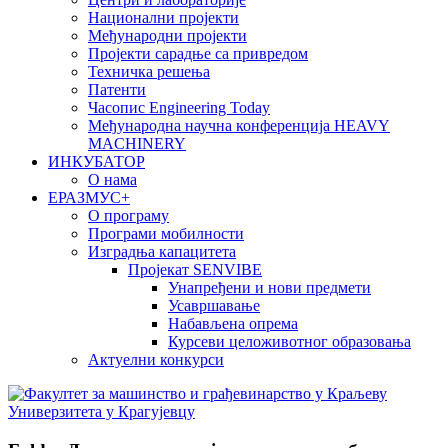
Национални пројекти
Међународни пројекти
Пројекти сарадње са привредом
Техничка решења
Патенти
Часопис Engineering Today
Међународна научна конференција HEAVY
MACHINERY
ИНКУБАТОР
О нама
EРАЗМУС+
О програму
Програми мобилности
Изградња капацитета
Пројекат SENVIBE
Унапређени и нови предмети
Усавршавање
Набављена опрема
Курсеви целоживотног образовања
Актуелни конкурси