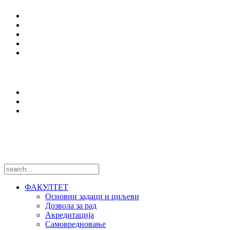
Студијски програми
Упис
Еразмус +
Вести
Оffice 365
Истраживања
Центри и лабораторије
Национални пројекти
Међународни пројекти
Пратите нас
ФАКУЛТЕТ
Основни задаци и циљеви
Дозвола за рад
Акредитација
Самовредновање