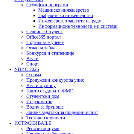
Студијски програми
Машинско инжењерство
Грађевинско инжењерство
Инжењерство заштите на раду
Информационе технологије и системи
Сервис е-Студент
Office365 портал
Портал за е-учење
Огласна табла
Конкурси и стипендије
Вести
Спорт
УПИС 2026
О нама
Продужени конкурс за упис
Вести о упису
Зашто студирати ФМГ
Студентски дом
Информатор
Водич за бруцоше
Збиркa задатака за пријемни испит
Тестови склоности
ИСТРАЖИВАЊЕ
Репозиторијуми
Центри и лабораторије