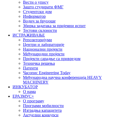
Вести о упису
Зашто студирати ФМГ
Студентски дом
Информатор
Водич за бруцоше
Збиркa задатака за пријемни испит
Тестови склоности
ИСТРАЖИВАЊЕ
Репозиторијуми
Центри и лабораторије
Национални пројекти
Међународни пројекти
Пројекти сарадње са привредом
Техничка решења
Патенти
Часопис Engineering Today
Међународна научна конференција HEAVY
MACHINERY
ИНКУБАТОР
О нама
EРАЗМУС+
О програму
Програми мобилности
Изградња капацитета
Актуелни конкурси