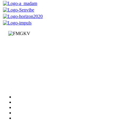
Факултет за машинство и грађевинарство у Краљеву
Доситејева 19, 36000 Краљево
Република Србија
+381 (0)36 383 269
Факултет
Катедре
Вести
Обавештења
Документи
Сервиси
Студирање