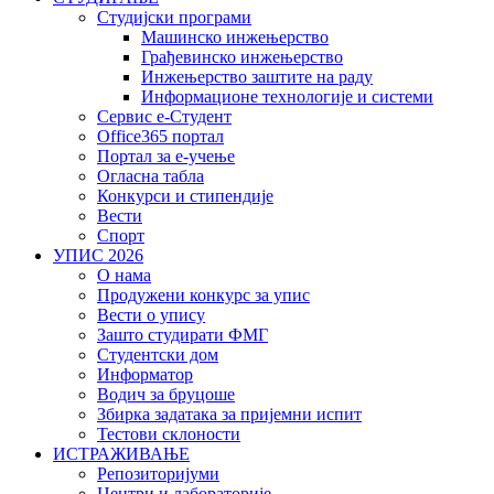
Студијски програми
Машинско инжењерство
Грађевинско инжењерство
Инжењерство заштите на раду
Информационе технологије и системи
Сервис е-Студент
Office365 портал
Портал за е-учење
Огласна табла
Конкурси и стипендије
Вести
Спорт
УПИС 2026
О нама
Продужени конкурс за упис
Вести о упису
Зашто студирати ФМГ
Студентски дом
Информатор
Водич за бруцоше
Збиркa задатака за пријемни испит
Тестови склоности
ИСТРАЖИВАЊЕ
Репозиторијуми
Центри и лабораторије