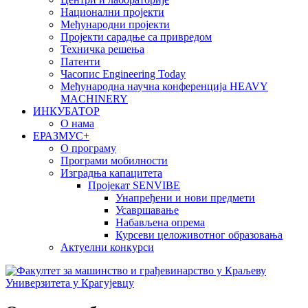
Национални пројекти
Међународни пројекти
Пројекти сарадње са привредом
Техничка решења
Патенти
Часопис Engineering Today
Међународна научна конференција HEAVY
MACHINERY
ИНКУБАТОР
О нама
EРАЗМУС+
О програму
Програми мобилности
Изградња капацитета
Пројекат SENVIBE
Унапређени и нови предмети
Усавршавање
Набављена опрема
Курсеви целоживотног образовања
Актуелни конкурси