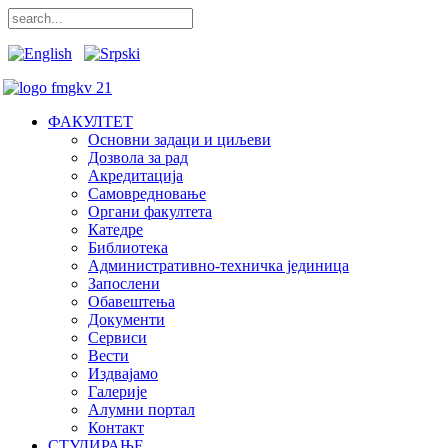
ФАКУЛТЕТ
Основни задаци и циљеви
Дозвола за рад
Акредитација
Самовредновање
Органи факултета
Катедре
Библиотека
Административно-техничка јединица
Запослени
Обавештења
Документи
Сервиси
Вести
Издвајамо
Галерије
Алумни портал
Контакт
СТУДИРАЊЕ