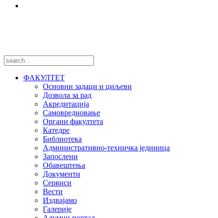
Међународни пројекти
Пратите нас
ФАКУЛТЕТ
Основни задаци и циљеви
Дозвола за рад
Акредитација
Самовредновање
Органи факултета
Катедре
Библиотека
Административно-техничка јединица
Запослени
Обавештења
Документи
Сервиси
Вести
Издвајамо
Галерије
Алумни портал