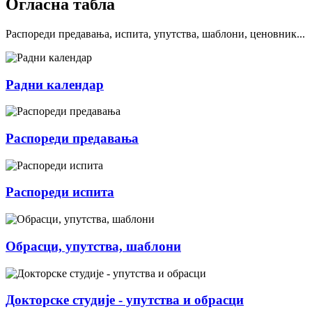
Огласна табла
Распореди предавања, испита, упутства, шаблони, ценовник...
Радни календар
Распореди предавања
Распореди испита
Обрасци, упутства, шаблони
Докторске студије - упутства и обрасци