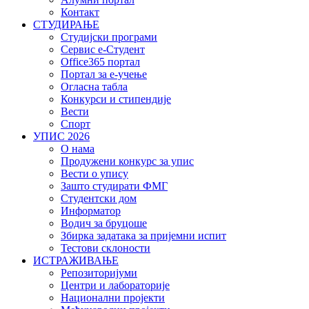
Контакт
СТУДИРАЊЕ
Студијски програми
Сервис е-Студент
Office365 портал
Портал за е-учење
Огласна табла
Конкурси и стипендије
Вести
Спорт
УПИС 2026
О нама
Продужени конкурс за упис
Вести о упису
Зашто студирати ФМГ
Студентски дом
Информатор
Водич за бруцоше
Збиркa задатака за пријемни испит
Тестови склоности
ИСТРАЖИВАЊЕ
Репозиторијуми
Центри и лабораторије
Национални пројекти