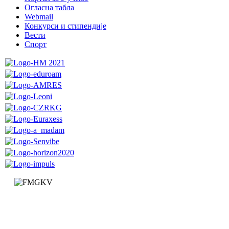
Огласна табла
Webmail
Конкурси и стипендије
Вести
Спорт
Факултет за машинство и грађевинарство у Краљеву
Доситејева 19, 36000 Краљево