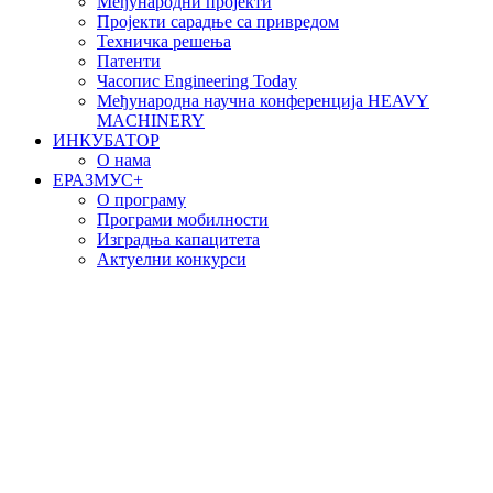
Међународни пројекти
Пројекти сарадње са привредом
Техничка решења
Патенти
Часопис Engineering Today
Међународна научна конференција HEAVY
MACHINERY
ИНКУБАТОР
О нама
EРАЗМУС+
О програму
Програми мобилности
Изградња капацитета
Актуелни конкурси