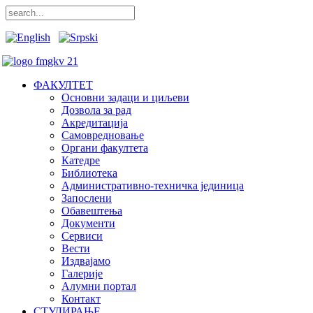
ФАКУЛТЕТ
Основни задаци и циљеви
Дозвола за рад
Акредитација
Самовредновање
Органи факултета
Катедре
Библиотека
Административно-техничка јединица
Запослени
Обавештења
Документи
Сервиси
Вести
Издвајамо
Галерије
Алумни портал
Контакт
СТУДИРАЊЕ