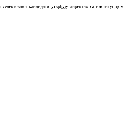
 селектовани кандидати утврђују директно са институцијом-