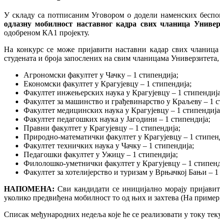
У складу са потписаним Уговором о додели наменских беспов
одлазну мобилност наставног кадра свих чланица Универ
одобреном КА1 пројекту.
На конкурс се може пријавити наставни кадар свих чланица 
студената и броја запослених на свим чланицама Универзитета,
Агрономски факултет у Чачку – 1 стипендија;
Економски факултет у Крагујевцу – 1 стипендија;
Факултет инжењерских наука у Крагујевцу – 1 стипендија
Факултет за машинство и грађевинарство у Краљеву – 1 с
Факултет медицинских наука у Крагујевцу – 1 стипендија
Факултет педагошких наука у Јагодини – 1 стипендија;
Правни факултет у Крагујевцу – 1 стипендија;
Природно-математички факултет у Крагујевцу – 1 стипен
Факултет техничких наука у Чачку – 1 стипендија;
Педагошки факултет у Ужицу – 1 стипендија;
Филолошко-уметнички факултет у Крагујевцу – 1 стипенд
Факултет за хотелијерство и туризам у Врњачкој Бањи – 1
НАПОМЕНА:
Сви кандидати се иницијално морају пријав
уколико предвиђена мобилност то од њих и захтева (На приме
Списак међународних недеља које ће се реализовати у току те