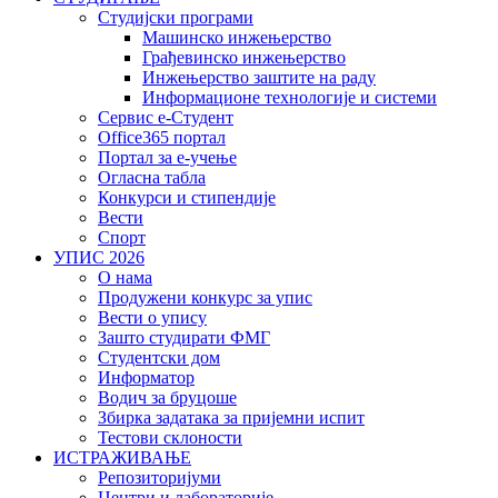
Студијски програми
Машинско инжењерство
Грађевинско инжењерство
Инжењерство заштите на раду
Информационе технологије и системи
Сервис е-Студент
Office365 портал
Портал за е-учење
Огласна табла
Конкурси и стипендије
Вести
Спорт
УПИС 2026
О нама
Продужени конкурс за упис
Вести о упису
Зашто студирати ФМГ
Студентски дом
Информатор
Водич за бруцоше
Збиркa задатака за пријемни испит
Тестови склоности
ИСТРАЖИВАЊЕ
Репозиторијуми
Центри и лабораторије