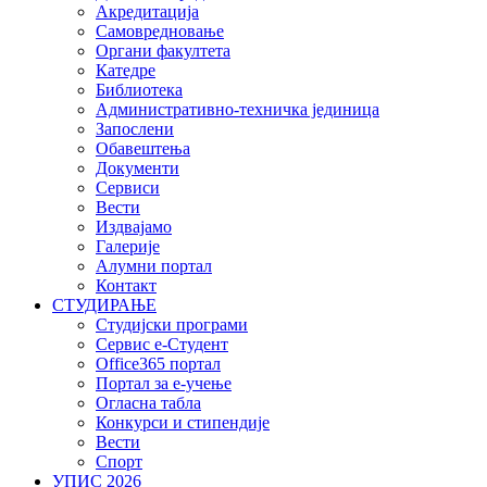
Акредитација
Самовредновање
Органи факултета
Катедре
Библиотека
Административно-техничка јединица
Запослени
Обавештења
Документи
Сервиси
Вести
Издвајамо
Галерије
Алумни портал
Контакт
СТУДИРАЊЕ
Студијски програми
Сервис е-Студент
Office365 портал
Портал за е-учење
Огласна табла
Конкурси и стипендије
Вести
Спорт
УПИС 2026