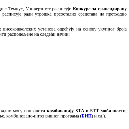
ије Темпус, Универзитет расписује
Конкурс за стипендирану
е расписује ради утрошка преосталих средстава на претходно
х високошколских установа одређују на основу укупног броја
бити расподељене на следећи начин:
кнадно могу направити
комбинацију
STA
и
STT
мобилности
,
ље, комбиновано-интензивног програма (
БИП
) и сл.).