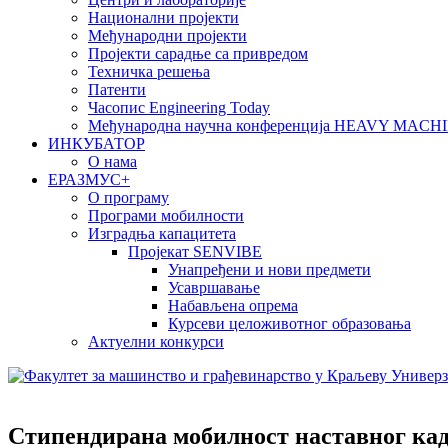
Национални пројекти
Међународни пројекти
Пројекти сарадње са привредом
Техничка решења
Патенти
Часопис Engineering Today
Међународна научна конференција HEAVY MAC
ИНКУБАТОР
О нама
EРАЗМУС+
О програму
Програми мобилности
Изградња капацитета
Пројекат SENVIBE
Унапређени и нови предмети
Усавршавање
Набављена опрема
Курсеви целоживотног образовања
Актуелни конкурси
Стипендирана мобилност наставног ка