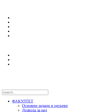
Студирање
Студијски програми
Упис
Еразмус +
Вести
Оffice 365
Истраживања
Центри и лабораторије
Национални пројекти
Међународни пројекти
Пратите нас
ФАКУЛТЕТ
Основни задаци и циљеви
Дозвола за рад