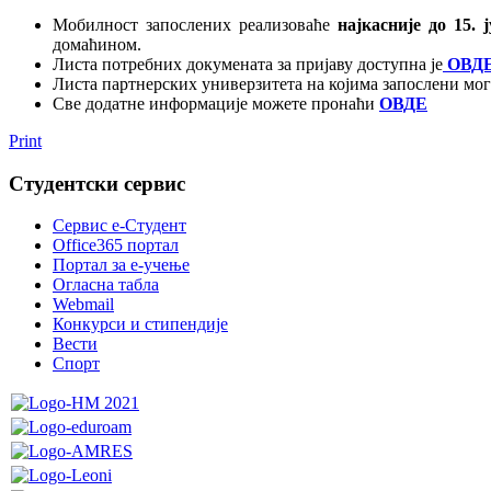
Мобилност запослених реализоваће
најкасније до 15. 
домаћином.
Листа потребних докумената за пријаву доступна је
ОВД
Листа партнерских универзитета на којима запослени мо
Све додатне информације можете пронаћи
ОВДЕ
Print
Студентски сервис
Сервис е-Студент
Office365 портал
Портал за е-учење
Огласна табла
Webmail
Конкурси и стипендије
Вести
Спорт