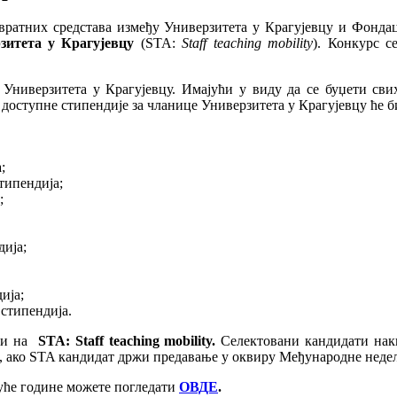
ратних средстава између Универзитета у Крагујевцу и Фондац
зитета у Крагујевцу
(STA:
Staff teaching mobility
). Конкурс с
Универзитета у Крагујевцу. Имајући у виду да се буџети сви
 доступне стипендије за чланице Универзитета у Крагујевцу ће 
;
типендија;
;
дија;
ија;
 стипендија.
ити на
STA: Staff teaching mobility.
Селектовани кандидати на
р, ако STA кандидат држи предавање у оквиру Међународне неде
куће године можете погледати
ОВДЕ
.