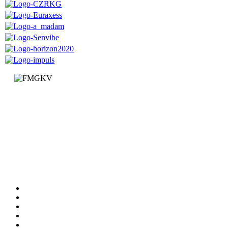
Факултет за машинство и грађевинарство у Краљеву
Доситејева 19, 36000 Краљево
Република Србија
+381 (0)36 383 269
Факултет
Катедре
Вести
Обавештења
Документи
Сервиси