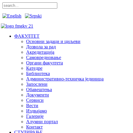
ФАКУЛТЕТ
Основни задаци и циљеви
Дозвола за рад
Акредитација
Самовредновање
Органи факултета
Катедре
Библиотека
Административно-техничка јединица
Запослени
Обавештења
Документи
Сервиси
Вести
Издвајамо
Галерије
Алумни портал
Контакт
СТУДИРАЊЕ