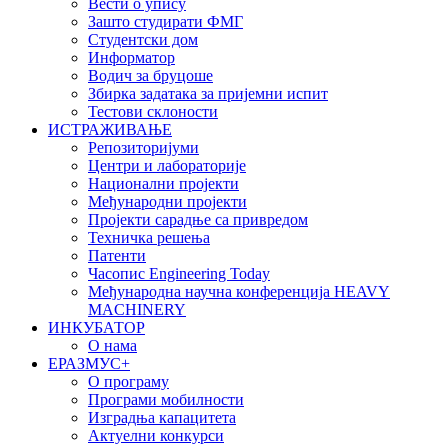
Вести о упису
Зашто студирати ФМГ
Студентски дом
Информатор
Водич за бруцоше
Збиркa задатака за пријемни испит
Тестови склоности
ИСТРАЖИВАЊЕ
Репозиторијуми
Центри и лабораторије
Национални пројекти
Међународни пројекти
Пројекти сарадње са привредом
Техничка решења
Патенти
Часопис Engineering Today
Међународна научна конференција HEAVY
MACHINERY
ИНКУБАТОР
О нама
EРАЗМУС+
О програму
Програми мобилности
Изградња капацитета
Актуелни конкурси