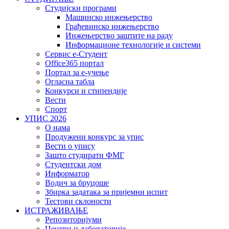
Студијски програми
Машинско инжењерство
Грађевинско инжењерство
Инжењерство заштите на раду
Информационе технологије и системи
Сервис е-Студент
Office365 портал
Портал за е-учење
Огласна табла
Конкурси и стипендије
Вести
Спорт
УПИС 2026
О нама
Продужени конкурс за упис
Вести о упису
Зашто студирати ФМГ
Студентски дом
Информатор
Водич за бруцоше
Збиркa задатака за пријемни испит
Тестови склоности
ИСТРАЖИВАЊЕ
Репозиторијуми
Центри и лабораторије