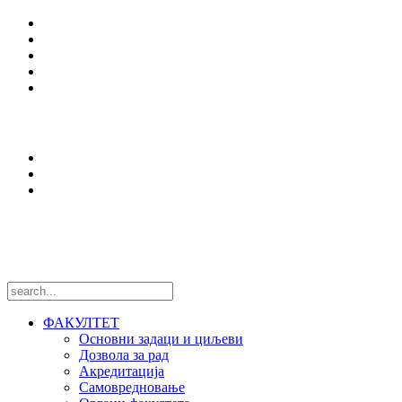
Студијски програми
Упис
Еразмус +
Вести
Оffice 365
Истраживања
Центри и лабораторије
Национални пројекти
Међународни пројекти
Пратите нас
ФАКУЛТЕТ
Основни задаци и циљеви
Дозвола за рад
Акредитација
Самовредновање