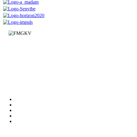
Факултет за машинство и грађевинарство у Краљеву
Доситејева 19, 36000 Краљево
Република Србија
+381 (0)36 383 269
Факултет
Катедре
Вести
Обавештења
Документи
Сервиси
Студирање