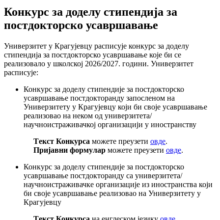
Конкурс за доделу стипендија за
постдокторско усавршавање
Универзитет у Крагујевцу расписује конкурс за доделу
стипендија за постдокторско усавршавање које би се
реализовало у школској 2026/2027. години. Универзитет
расписује:
Конкурс за доделу стипендије за постдокторско
усавршавање постдокторанду запосленом на
Универзитету у Крагујевцу који би своје усавршавање
реализовао на неком од универзитета/
научноистраживачкој организацији у иностранству
Tекст Конкурса
можете преузети
овде
.
Пријавни формулар
можете преузети
овде
.
Конкурс за доделу стипендије за постдокторско
усавршавање постдокторанду са универзитета/
научноистраживачке организације из иностранства који
би своје усавршавање реализовао на Универзитету у
Крагујевцу
Tекст Конкурса
на енглеском језику
овде
.