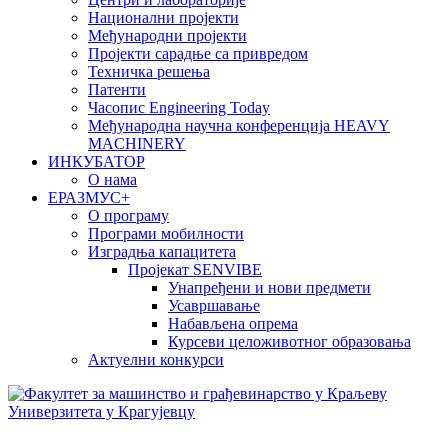
Национални пројекти
Међународни пројекти
Пројекти сарадње са привредом
Техничка решења
Патенти
Часопис Engineering Today
Међународна научна конференција HEAVY
MACHINERY
ИНКУБАТОР
О нама
EРАЗМУС+
О програму
Програми мобилности
Изградња капацитета
Пројекат SENVIBE
Унапређени и нови предмети
Усавршавање
Набављена опрема
Курсеви целоживотног образовања
Актуелни конкурси