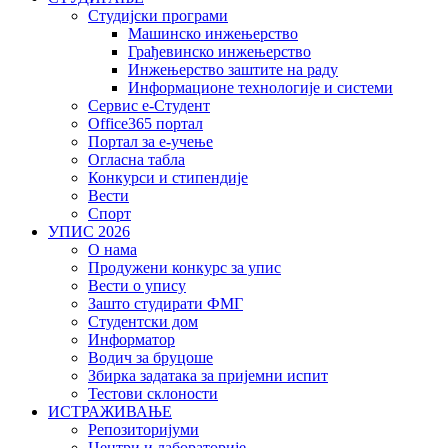
Студијски програми
Машинско инжењерство
Грађевинско инжењерство
Инжењерство заштите на раду
Информационе технологије и системи
Сервис е-Студент
Office365 портал
Портал за е-учење
Огласна табла
Конкурси и стипендије
Вести
Спорт
УПИС 2026
О нама
Продужени конкурс за упис
Вести о упису
Зашто студирати ФМГ
Студентски дом
Информатор
Водич за бруцоше
Збиркa задатака за пријемни испит
Тестови склоности
ИСТРАЖИВАЊЕ
Репозиторијуми
Центри и лабораторије