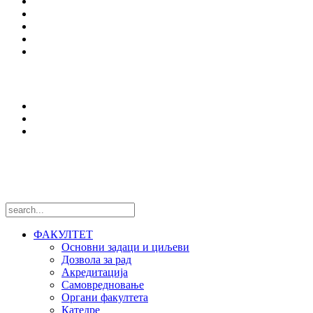
Студијски програми
Упис
Еразмус +
Вести
Оffice 365
Истраживања
Центри и лабораторије
Национални пројекти
Међународни пројекти
Пратите нас
ФАКУЛТЕТ
Основни задаци и циљеви
Дозвола за рад
Акредитација
Самовредновање
Органи факултета
Катедре