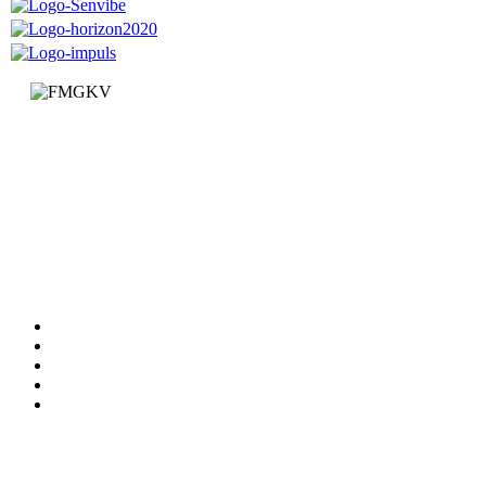
Факултет за машинство и грађевинарство у Краљеву
Доситејева 19, 36000 Краљево
Република Србија
+381 (0)36 383 269
Факултет
Катедре
Вести
Обавештења
Документи
Сервиси
Студирање