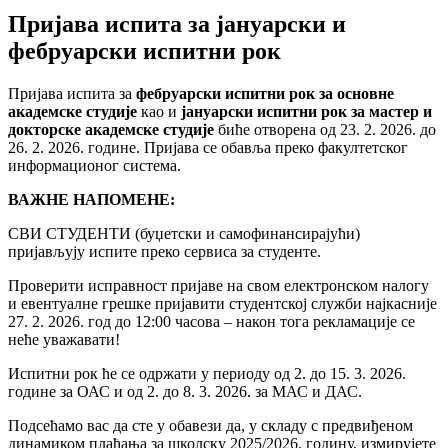
Пријава испита за јануарски и
фебруарски испитни рок
Пријава испита за
фебруарски испитни рок за основне
академске студије
као и
јануарски испитни рок за мастер и
докторске академске студије
биће отворена од 23. 2. 2026. до
26. 2. 2026. године. Пријава се обавља преко факултетског
информационог система.
ВАЖНЕ НАПОМЕНЕ:
СВИ СТУДЕНТИ (буџетски и самофинансирајући)
пријављују испите преко сервиса за студенте.
Проверити исправност пријаве на свом електронском налогу
и евентуалне грешке пријавити студентској служби најкасније
27. 2. 2026. год до 12:00 часова – након тога рекламације се
неће уважавати!
Испитни рок ће се одржати у периоду од 2. до 15. 3. 2026.
године за ОАС и од 2. до 8. 3. 2026. за МАС и ДАС.
Подсећамо вас да сте у обавези да, у складу с предвиђеном
динамиком плаћања за школску 2025/2026. годину, измирујете