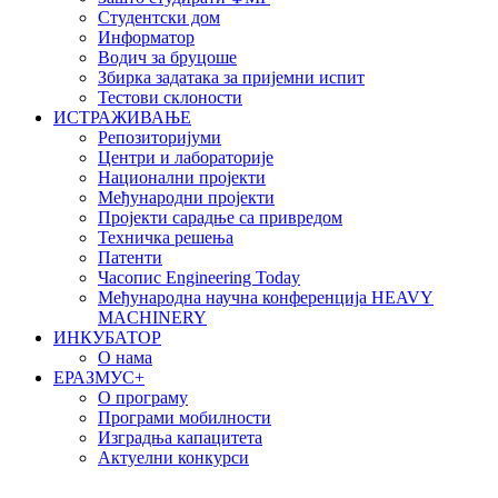
Студентски дом
Информатор
Водич за бруцоше
Збиркa задатака за пријемни испит
Тестови склоности
ИСТРАЖИВАЊЕ
Репозиторијуми
Центри и лабораторије
Национални пројекти
Међународни пројекти
Пројекти сарадње са привредом
Техничка решења
Патенти
Часопис Engineering Today
Међународна научна конференција HEAVY
MACHINERY
ИНКУБАТОР
О нама
EРАЗМУС+
О програму
Програми мобилности
Изградња капацитета
Актуелни конкурси