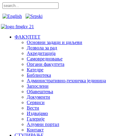
ФАКУЛТЕТ
Основни задаци и циљеви
Дозвола за рад
Акредитација
Самовредновање
Органи факултета
Катедре
Библиотека
Административно-техничка јединица
Запослени
Обавештења
Документи
Сервиси
Вести
Издвајамо
Галерије
Алумни портал
Контакт
СТУДИРАЊЕ