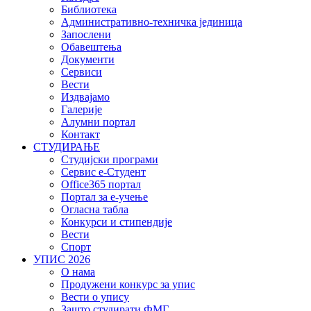
Библиотека
Административно-техничка јединица
Запослени
Обавештења
Документи
Сервиси
Вести
Издвајамо
Галерије
Алумни портал
Контакт
СТУДИРАЊЕ
Студијски програми
Сервис е-Студент
Office365 портал
Портал за е-учење
Огласна табла
Конкурси и стипендије
Вести
Спорт
УПИС 2026
О нама
Продужени конкурс за упис
Вести о упису
Зашто студирати ФМГ