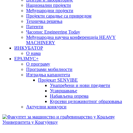
Национални пројекти
Међународни пројекти
Пројекти сарадње са привредом
Техничка решења
Патенти
Часопис Engineering Today
Међународна научна конференција HEAVY
MACHINERY
ИНКУБАТОР
О нама
EРАЗМУС+
О програму
Програми мобилности
Изградња капацитета
Пројекат SENVIBE
Унапређени и нови предмети
Усавршавање
Набављена опрема
Курсеви целоживотног образовања
Актуелни конкурси