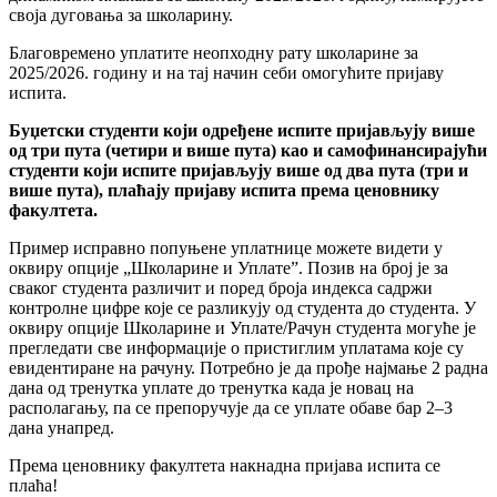
своја дуговања за школарину.
Благовремено уплатите неопходну рату школарине за
2025/2026. годину и на тај начин себи омогућите пријаву
испита.
Буџетски студенти који одређене испите пријављују више
од три пута (четири и више пута) као и самофинансирајући
студенти који испите пријављују више од два пута (три и
више пута), плаћају пријаву испита према ценовнику
факултета.
Пример исправно попуњене уплатнице можете видети у
оквиру опције „Школарине и Уплате”. Позив на број је за
сваког студента различит и поред броја индекса садржи
контролне цифре које се разликују од студента до студента. У
оквиру опције Школарине и Уплате/Рачун студента могуће је
прегледати све информације о пристиглим уплатама које су
евидентиране на рачуну. Потребно је да прође најмање 2 раднa
данa од тренутка уплате до тренутка када је новац на
располагању, па се препоручује да се уплате обаве бар 2–3
дана унапред.
Према ценовнику факултета накнадна пријава испита се
плаћа!