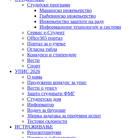
Студијски програми
Машинско инжењерство
Грађевинско инжењерство
Инжењерство заштите на раду
Информационе технологије и системи
Сервис е-Студент
Office365 портал
Портал за е-учење
Огласна табла
Конкурси и стипендије
Вести
Спорт
УПИС 2026
О нама
Продужени конкурс за упис
Вести о упису
Зашто студирати ФМГ
Студентски дом
Информатор
Водич за бруцоше
Збиркa задатака за пријемни испит
Тестови склоности
ИСТРАЖИВАЊЕ
Репозиторијуми
Центри и лабораторије