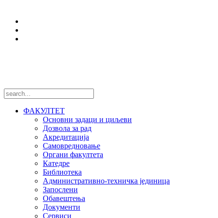
Истраживања
Центри и лабораторије
Национални пројекти
Међународни пројекти
Пратите нас
ФАКУЛТЕТ
Основни задаци и циљеви
Дозвола за рад
Акредитација
Самовредновање
Органи факултета
Катедре
Библиотека
Административно-техничка јединица
Запослени
Обавештења
Документи
Сервиси