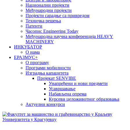
Национални пројекти
Међународни пројекти
Пројекти сарадње са привредом
Техничка решења
Патенти
Часопис Engineering Today
Међународна научна конференција HEAVY
MACHINERY
ИНКУБАТОР
О нама
EРАЗМУС+
О програму
Програми мобилности
Изградња капацитета
Пројекат SENVIBE
Унапређени и нови предмети
Усавршавање
Набављена опрема
Курсеви целоживотног образовања
Актуелни конкурси