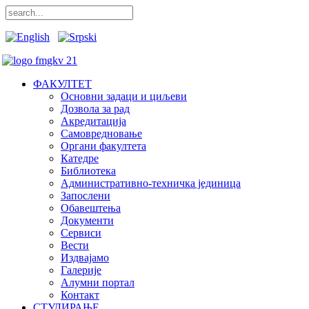
ФАКУЛТЕТ
Основни задаци и циљеви
Дозвола за рад
Акредитација
Самовредновање
Органи факултета
Катедре
Библиотека
Административно-техничка јединица
Запослени
Обавештења
Документи
Сервиси
Вести
Издвајамо
Галерије
Алумни портал
Контакт
СТУДИРАЊЕ