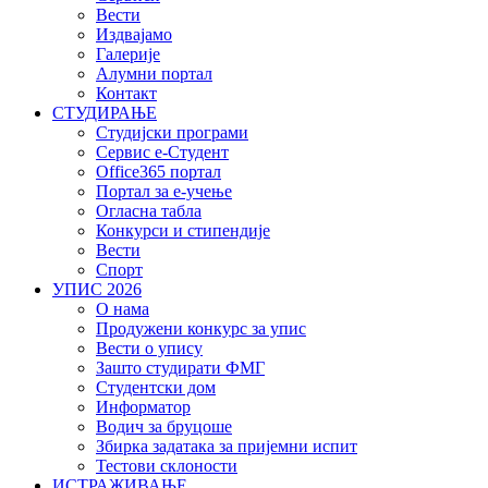
Вести
Издвајамо
Галерије
Алумни портал
Контакт
СТУДИРАЊЕ
Студијски програми
Сервис е-Студент
Office365 портал
Портал за е-учење
Огласна табла
Конкурси и стипендије
Вести
Спорт
УПИС 2026
О нама
Продужени конкурс за упис
Вести о упису
Зашто студирати ФМГ
Студентски дом
Информатор
Водич за бруцоше
Збиркa задатака за пријемни испит
Тестови склоности
ИСТРАЖИВАЊЕ