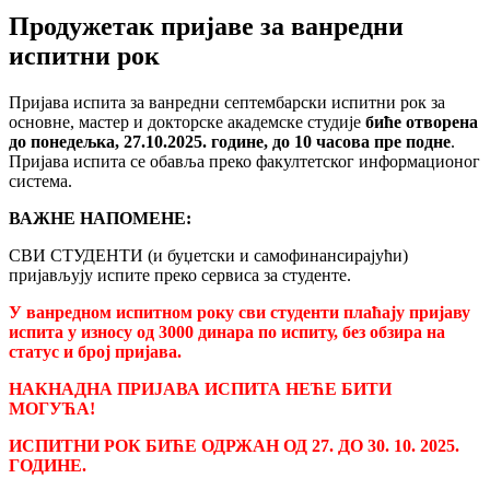
Продужетак пријаве за ванредни
испитни рок
Пријава испита за ванредни септембарски испитни рок за
основне, мастер и докторске академске студије
биће отворена
до понедељка, 27.10.2025. године, до 10 часова пре подне
.
Пријава испита се обавља преко факултетског информационог
система.
ВАЖНЕ НАПОМЕНЕ:
СВИ СТУДЕНТИ (и буџетски и самофинансирајући)
пријављују испите преко сервиса за студенте.
У ванредном испитном року сви студенти плаћају пријаву
испита у износу од 3000 динара по испиту, без обзира на
статус и број пријавa.
НАКНАДНА ПРИЈАВА ИСПИТА НЕЋЕ БИТИ
МОГУЋА!
ИСПИТНИ РОК БИЋЕ ОДРЖАН ОД 27. ДО 30. 10. 2025.
ГОДИНЕ.