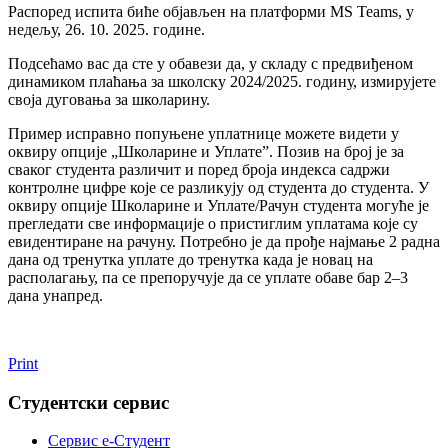
Распоред испита биће објављен на платформи MS Teams, у
недељу, 26. 10. 2025. године.
Подсећамо вас да сте у обавези да, у складу с предвиђеном
динамиком плаћања за школску 2024/2025. годину, измирујете
своја дуговања за школарину.
Пример исправно попуњене уплатнице можете видети у
оквиру опције „Школарине и Уплате”. Позив на број је за
сваког студента различит и поред броја индекса садржи
контролне цифре које се разликују од студента до студента. У
оквиру опције Школарине и Уплате/Рачун студента могуће је
прегледати све информације о пристиглим уплатама које су
евидентиране на рачуну. Потребно је да прође најмање 2 раднa
данa од тренутка уплате до тренутка када је новац на
располагању, па се препоручује да се уплате обаве бар 2–3
дана унапред.
Print
Студентски сервис
Сервис е-Студент