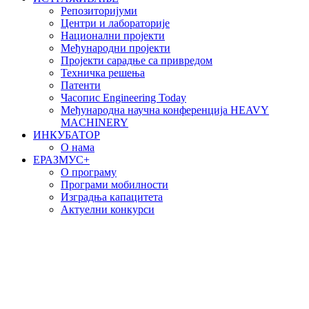
Репозиторијуми
Центри и лабораторије
Национални пројекти
Међународни пројекти
Пројекти сарадње са привредом
Техничка решења
Патенти
Часопис Engineering Today
Међународна научна конференција HEAVY
MACHINERY
ИНКУБАТОР
О нама
EРАЗМУС+
О програму
Програми мобилности
Изградња капацитета
Актуелни конкурси