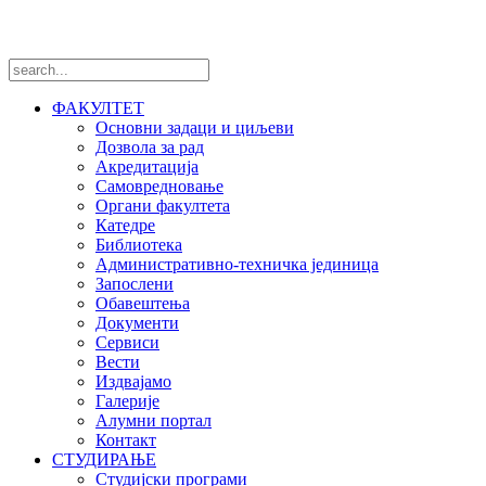
ФАКУЛТЕТ
Основни задаци и циљеви
Дозвола за рад
Акредитација
Самовредновање
Органи факултета
Катедре
Библиотека
Административно-техничка јединица
Запослени
Обавештења
Документи
Сервиси
Вести
Издвајамо
Галерије
Алумни портал
Контакт
СТУДИРАЊЕ
Студијски програми