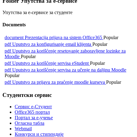
Folder
Упутства за е-сервисе
Упутства за е-сервисе за студенте
Documents
document
Prezentacija prijava na sistem Office365
Popular
pdf
Uputstvo za konfigurisanje email klijenta
Popular
pdf
Uputstvo za korišćenje resetovanje zaboravljene lozinke za
Moodle
Popular
pdf
Uputstvo za korišćenje servisa eStudent
Popular
pdf
Uputstvo za korišćenje servisa za učenje na daljinu Moodle
Popular
pdf
Uputstvo za prijavu za praćenje moodle kurseva
Popular
Студентски сервис
Сервис е-Студент
Office365 портал
Портал за е-учење
Огласна табла
Webmail
Конкурси и стипендије