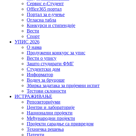
Сервис е-Студент
Office365 портал
Портал за е-учење
Огласна табла
Конкурси и стипендије
Вести
Спорт
УПИС 2026
О нама
Продужени конкурс за упис
Вести о упису
Зашто студирати ФМГ
Студентски дом
Информатор
Водич за бруцоше
Збиркa задатака за пријемни испит
Тестови склоности
ИСТРАЖИВАЊЕ
Репозиторијуми
Центри и лабораторије
Национални пројекти
Међународни пројекти
Пројекти сарадње са привредом
Техничка решења
Патенти