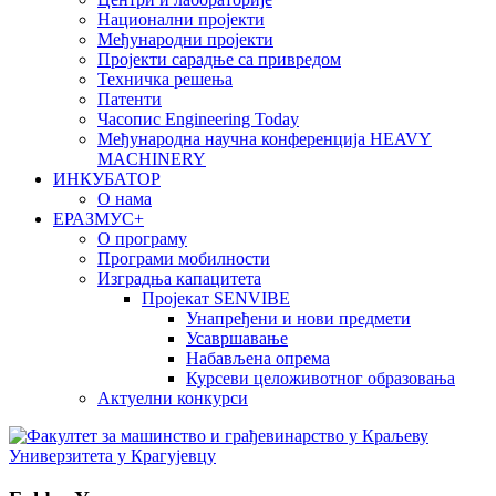
Национални пројекти
Међународни пројекти
Пројекти сарадње са привредом
Техничка решења
Патенти
Часопис Engineering Today
Међународна научна конференција HEAVY
MACHINERY
ИНКУБАТОР
О нама
EРАЗМУС+
О програму
Програми мобилности
Изградња капацитета
Пројекат SENVIBE
Унапређени и нови предмети
Усавршавање
Набављена опрема
Курсеви целоживотног образовања
Актуелни конкурси