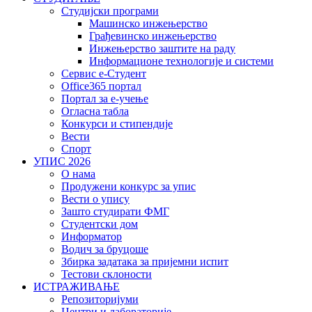
Студијски програми
Машинско инжењерство
Грађевинско инжењерство
Инжењерство заштите на раду
Информационе технологије и системи
Сервис е-Студент
Office365 портал
Портал за е-учење
Огласна табла
Конкурси и стипендије
Вести
Спорт
УПИС 2026
О нама
Продужени конкурс за упис
Вести о упису
Зашто студирати ФМГ
Студентски дом
Информатор
Водич за бруцоше
Збиркa задатака за пријемни испит
Тестови склоности
ИСТРАЖИВАЊЕ
Репозиторијуми
Центри и лабораторије