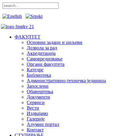
ФАКУЛТЕТ
Основни задаци и циљеви
Дозвола за рад
Акредитација
Самовредновање
Органи факултета
Катедре
Библиотека
Административно-техничка јединица
Запослени
Обавештења
Документи
Сервиси
Вести
Издвајамо
Галерије
Алумни портал
Контакт
СТУДИРАЊЕ