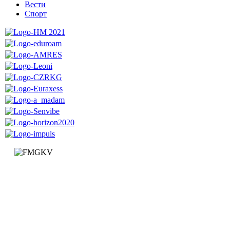
Вести
Спорт
Факултет за машинство и грађевинарство у Краљеву
Доситејева 19, 36000 Краљево
Република Србија
+381 (0)36 383 269