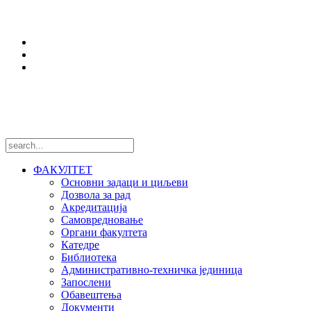
Истраживања
Центри и лабораторије
Национални пројекти
Међународни пројекти
Пратите нас
ФАКУЛТЕТ
Основни задаци и циљеви
Дозвола за рад
Акредитација
Самовредновање
Органи факултета
Катедре
Библиотека
Административно-техничка јединица
Запослени
Обавештења
Документи