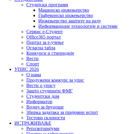
Студијски програми
Машинско инжењерство
Грађевинско инжењерство
Инжењерство заштите на раду
Информационе технологије и системи
Сервис е-Студент
Office365 портал
Портал за е-учење
Огласна табла
Конкурси и стипендије
Вести
Спорт
УПИС 2026
О нама
Продужени конкурс за упис
Вести о упису
Зашто студирати ФМГ
Студентски дом
Информатор
Водич за бруцоше
Збиркa задатака за пријемни испит
Тестови склоности
ИСТРАЖИВАЊЕ
Репозиторијуми
Центри и лабораторије