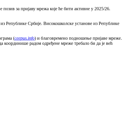
озив за пријаву мрежа које ће бити активне у 2025/26.
из Републике Србије. Високошколске установе из Републике
грама (
ceepus.info
) и благовремено подношење пријаве мреже.
 да координише радом одређене мреже требало би да је већ