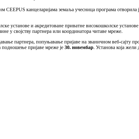
 CEEPUS канцеларијама земаља учесница програма отворила је п
ке установе и акредитоване приватне високошколске установе 
чине у својству партнера или координатора читаве мреже.
давање партнера, попуњавање пријаве на званичном веб-сајту про
за подношење пријаве мреже је
30. новембар
. Установа која жели