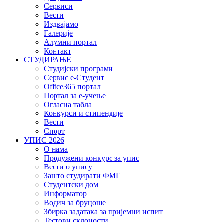
Сервиси
Вести
Издвајамо
Галерије
Алумни портал
Контакт
СТУДИРАЊЕ
Студијски програми
Сервис е-Студент
Office365 портал
Портал за е-учење
Огласна табла
Конкурси и стипендије
Вести
Спорт
УПИС 2026
О нама
Продужени конкурс за упис
Вести о упису
Зашто студирати ФМГ
Студентски дом
Информатор
Водич за бруцоше
Збиркa задатака за пријемни испит
Тестови склоности