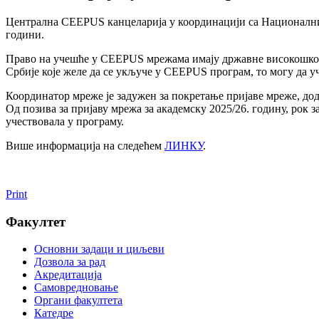
Централна CEEPUS канцеларија у координацији са Националним
години.
Право на учешће у CEEPUS мрежама имају државне високошколс
Србије које желе да се укључе у CEEPUS програм, то могу да у
Координатор мреже је задужен за покретање пријаве мреже, до
Од позива за пријаву мрежа за академску 2025/26. годину, рок 
учествовала у програму.
Више информација на следећем
ЛИНКУ
.
Print
Факултет
Основни задаци и циљеви
Дозвола за рад
Акредитација
Самовредновање
Органи факултета
Катедре