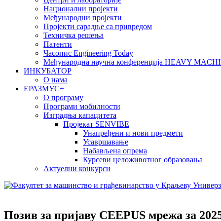
Национални пројекти
Међународни пројекти
Пројекти сарадње са привредом
Техничка решења
Патенти
Часопис Engineering Today
Међународна научна конференција HEAVY MAC
ИНКУБАТОР
О нама
EРАЗМУС+
О програму
Програми мобилности
Изградња капацитета
Пројекат SENVIBE
Унапређени и нови предмети
Усавршавање
Набављена опрема
Курсеви целоживотног образовања
Актуелни конкурси
Позив за пријаву CEEPUS мрежа за 2025