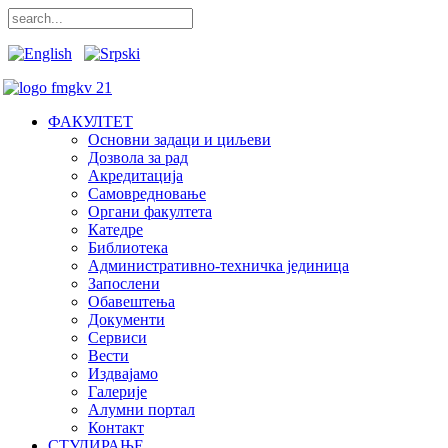
ФАКУЛТЕТ
Основни задаци и циљеви
Дозвола за рад
Акредитација
Самовредновање
Органи факултета
Катедре
Библиотека
Административно-техничка јединица
Запослени
Обавештења
Документи
Сервиси
Вести
Издвајамо
Галерије
Алумни портал
Контакт
СТУДИРАЊЕ