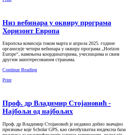
Низ вебинара у оквиру програма
Хоризонт Европа
Европска комисија током марта и априла 2025. године
организује четири вебинара у оквиру програма „Horizon
Europe“, намењена координаторима, учесницима и свим
другим заинтересованим странама.
Continue Reading
Print
Проф. др Владимир Стојановић -
Најбољи од најбољих
Проф. др Владимир Стојановић је недавно добио значајно
признање које Scholar GPS, као свеобухватна индексна база
података за квантификацију научне активности, додељује