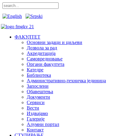
ФАКУЛТЕТ
Основни задаци и циљеви
Дозвола за рад
Акредитација
Самовредновање
Органи факултета
Катедре
Библиотека
Административно-техничка јединица
Запослени
Обавештења
Документи
Сервиси
Вести
Издвајамо
Галерије
Алумни портал
Контакт
СТУДИРАЊЕ