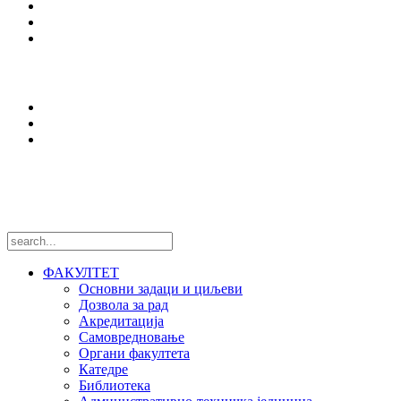
Еразмус +
Вести
Оffice 365
Истраживања
Центри и лабораторије
Национални пројекти
Међународни пројекти
Пратите нас
ФАКУЛТЕТ
Основни задаци и циљеви
Дозвола за рад
Акредитација
Самовредновање
Органи факултета
Катедре
Библиотека