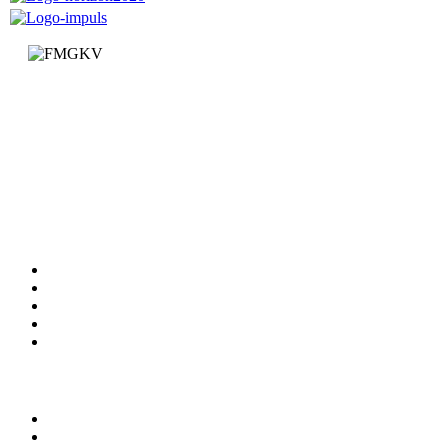
Факултет за машинство и грађевинарство у Краљеву
Доситејева 19, 36000 Краљево
Република Србија
+381 (0)36 383 269
Факултет
Катедре
Вести
Обавештења
Документи
Сервиси
Студирање
Студијски програми
Упис