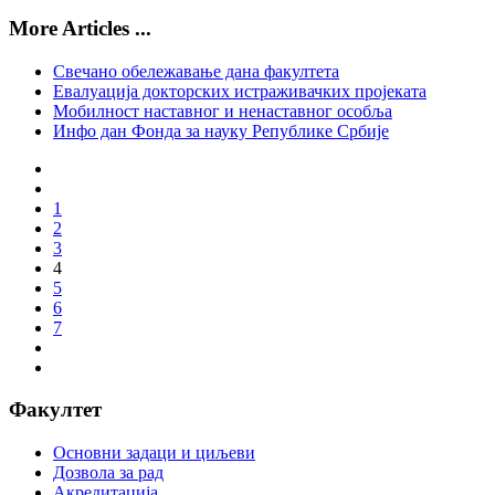
More Articles ...
Свечано обележавање дана факултета
Евалуација докторских истраживачких пројеката
Мобилност наставног и ненаставног особља
Инфо дан Фонда за науку Републике Србије
1
2
3
4
5
6
7
Факултет
Основни задаци и циљеви
Дозвола за рад
Акредитација