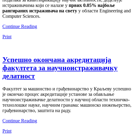
истраживачима који се налазе у
првих 0.05% најбоље
рангираних истраживача на свету
у области Engineering and
Computer Sciences.
Continue Reading
Print
Успешно окончана акредитација
факултета за научноистраживачку
делатност
Факултет за машинство и грађевинарство у Краљеву успешно
је окончао процес акредитације установе за обављање
научноистраживачке делатности у научној области техничко-
технолошке науке, научним гранама: машинско инжењерство,
грађевинарство, заштита на раду.
Continue Reading
Print