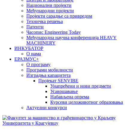
Национални пројекти
Међународни пројекти
Пројекти сарадње са привредом
Техничка решења
Патенти
Часопис Engineering Today
Међународна научна конференција HEAVY
MACHINERY
ИНКУБАТОР
О нама
EРАЗМУС+
О програму
Програми мобилности
Изградња капацитета
Пројекат SENVIBE
Унапређени и нови предмети
Усавршавање
Набављена опрема
Курсеви целоживотног образовања
Актуелни конкурси