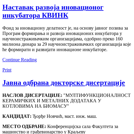
Наставак развоја иновационог
инкубатора КВИНК
Фонд за иновациону делатност је, на основу јавног позива за
Програм формирања и развоја иновационих инкубатора у
научноистраживачким организацијама, одобрио преко 160
милиона динара за 29 научноистраживачких организација које
ће формирати и развијати иновационе инкубаторе.
Continue Reading
Print
Јавна одбрана докторскe дисертацијe
НАСЛОВ ДИСЕРТАЦИЈЕ:
"МУЛТИФУНКЦИОНАЛНОСТ
КЕРАМИЧКИХ И МЕТАЛНИХ ДОДАТАКА У
КОТЛОВИМА НА БИОМАСУ"
КАНДИДАТ:
Ђорђе Новчић, маст. инж. маш.
МЕСТО ОДБРАНЕ:
Конференцијска сала Факултета за
машинство и грађевинарство у Краљеву