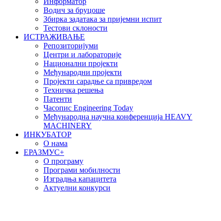
Информатор
Водич за бруцоше
Збиркa задатака за пријемни испит
Тестови склоности
ИСТРАЖИВАЊЕ
Репозиторијуми
Центри и лабораторије
Национални пројекти
Међународни пројекти
Пројекти сарадње са привредом
Техничка решења
Патенти
Часопис Engineering Today
Међународна научна конференција HEAVY
MACHINERY
ИНКУБАТОР
О нама
EРАЗМУС+
О програму
Програми мобилности
Изградња капацитета
Актуелни конкурси