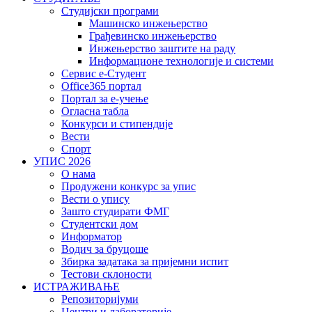
Студијски програми
Машинско инжењерство
Грађевинско инжењерство
Инжењерство заштите на раду
Информационе технологије и системи
Сервис е-Студент
Office365 портал
Портал за е-учење
Огласна табла
Конкурси и стипендије
Вести
Спорт
УПИС 2026
О нама
Продужени конкурс за упис
Вести о упису
Зашто студирати ФМГ
Студентски дом
Информатор
Водич за бруцоше
Збиркa задатака за пријемни испит
Тестови склоности
ИСТРАЖИВАЊЕ
Репозиторијуми
Центри и лабораторије