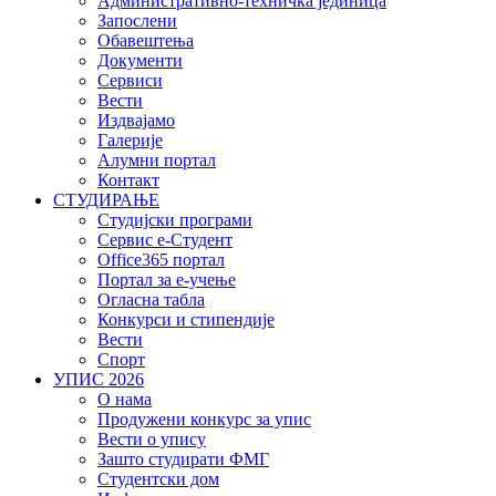
Административно-техничка јединица
Запослени
Обавештења
Документи
Сервиси
Вести
Издвајамо
Галерије
Алумни портал
Контакт
СТУДИРАЊЕ
Студијски програми
Сервис е-Студент
Office365 портал
Портал за е-учење
Огласна табла
Конкурси и стипендије
Вести
Спорт
УПИС 2026
О нама
Продужени конкурс за упис
Вести о упису
Зашто студирати ФМГ
Студентски дом