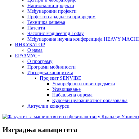
Национални пројекти
Међународни пројекти
Пројекти сарадње са привредом
Техничка решења
Патенти
Часопис Engineering Today
Међународна научна конференција HEAVY MAC
ИНКУБАТОР
О нама
EРАЗМУС+
О програму
Програми мобилности
Изградња капацитета
Пројекат SENVIBE
Унапређени и нови предмети
Усавршавање
Набављена опрема
Курсеви целоживотног образовања
Актуелни конкурси
Изградња капацитета