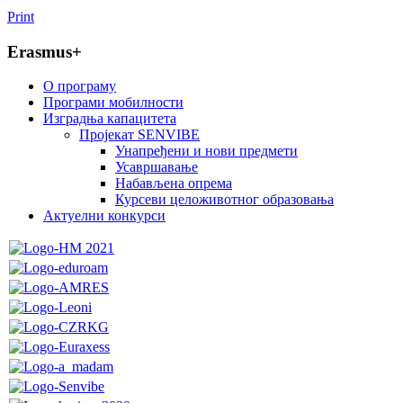
Print
Erasmus+
O програму
Програми мобилности
Изградња капацитета
Пројекат SENVIBE
Унапређени и нови предмети
Усавршавање
Набављена опрема
Курсеви целоживотног образовања
Актуелни конкурси