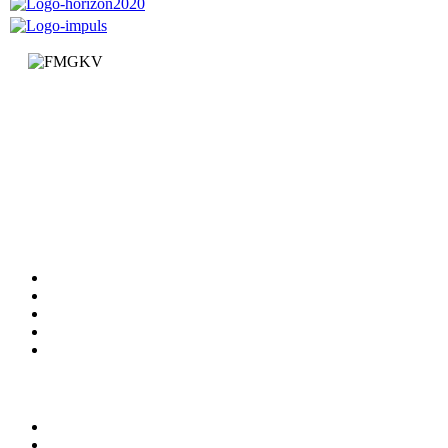
Факултет за машинство и грађевинарство у Краљеву
Доситејева 19, 36000 Краљево
Република Србија
+381 (0)36 383 269
Факултет
Катедре
Вести
Обавештења
Документи
Сервиси
Студирање
Студијски програми
Упис