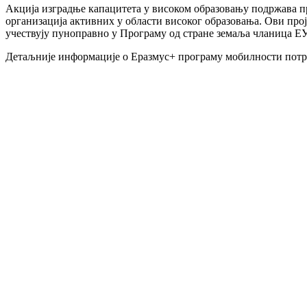
Акција изградње капацитета у високом образовању подржава п
организација активних у области високог образовања. Ови про
учествују пуноправно у Програму од стране земаља чланица Е
Детаљније информације о Еразмус+ програму мобилности пот