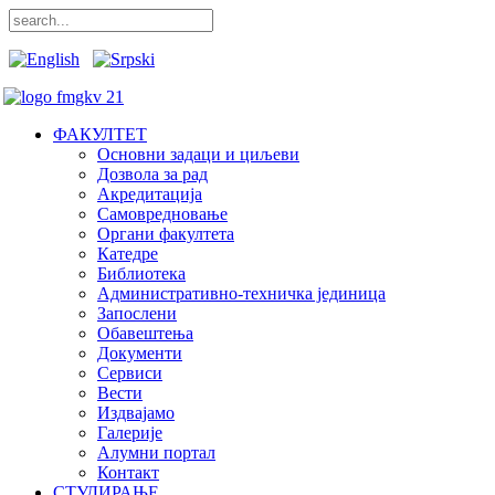
ФАКУЛТЕТ
Основни задаци и циљеви
Дозвола за рад
Акредитација
Самовредновање
Органи факултета
Катедре
Библиотека
Административно-техничка јединица
Запослени
Обавештења
Документи
Сервиси
Вести
Издвајамо
Галерије
Алумни портал
Контакт
СТУДИРАЊЕ