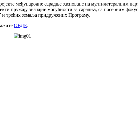
ројекте међународне сарадње засноване на мултилатералним пар
јекти пружају значајне могућности за сарадњу, са посебним фок
У и трећих земаља придружених Програму.
ражите
ОВДЕ
.