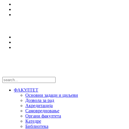
Еразмус +
Вести
Оffice 365
Истраживања
Центри и лабораторије
Национални пројекти
Међународни пројекти
Пратите нас
ФАКУЛТЕТ
Основни задаци и циљеви
Дозвола за рад
Акредитација
Самовредновање
Органи факултета
Катедре
Библиотека