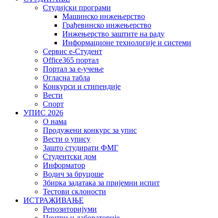
Студијски програми
Машинско инжењерство
Грађевинско инжењерство
Инжењерство заштите на раду
Информационе технологије и системи
Сервис е-Студент
Office365 портал
Портал за е-учење
Огласна табла
Конкурси и стипендије
Вести
Спорт
УПИС 2026
О нама
Продужени конкурс за упис
Вести о упису
Зашто студирати ФМГ
Студентски дом
Информатор
Водич за бруцоше
Збиркa задатака за пријемни испит
Тестови склоности
ИСТРАЖИВАЊЕ
Репозиторијуми
Центри и лабораторије