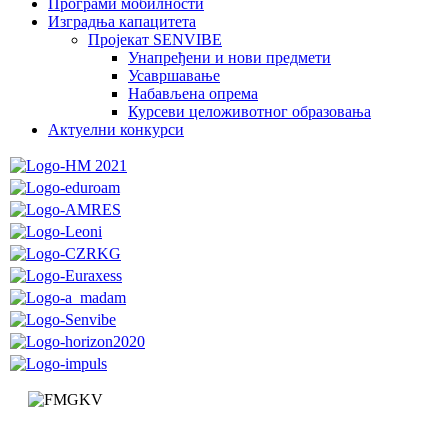
Програми мобилности
Изградња капацитета
Пројекат SENVIBE
Унапређени и нови предмети
Усавршавање
Набављена опрема
Курсеви целоживотног образовања
Актуелни конкурси
Факултет за машинство и грађевинарство у Краљеву