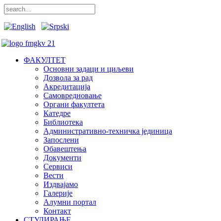
ФАКУЛТЕТ
Основни задаци и циљеви
Дозвола за рад
Акредитација
Самовредновање
Органи факултета
Катедре
Библиотека
Административно-техничка јединица
Запослени
Обавештења
Документи
Сервиси
Вести
Издвајамо
Галерије
Алумни портал
Контакт
СТУДИРАЊЕ