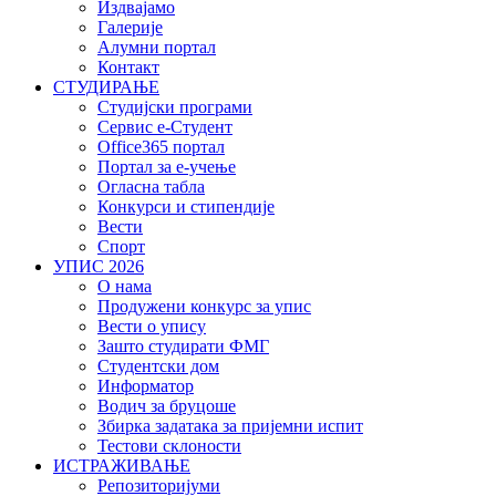
Издвајамо
Галерије
Алумни портал
Контакт
СТУДИРАЊЕ
Студијски програми
Сервис е-Студент
Office365 портал
Портал за е-учење
Огласна табла
Конкурси и стипендије
Вести
Спорт
УПИС 2026
О нама
Продужени конкурс за упис
Вести о упису
Зашто студирати ФМГ
Студентски дом
Информатор
Водич за бруцоше
Збиркa задатака за пријемни испит
Тестови склоности
ИСТРАЖИВАЊЕ
Репозиторијуми