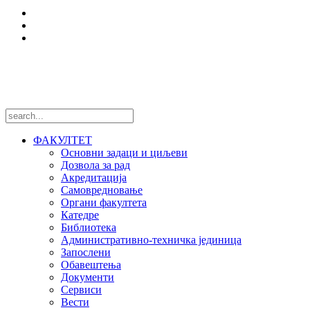
Центри и лабораторије
Национални пројекти
Међународни пројекти
Пратите нас
ФАКУЛТЕТ
Основни задаци и циљеви
Дозвола за рад
Акредитација
Самовредновање
Органи факултета
Катедре
Библиотека
Административно-техничка јединица
Запослени
Обавештења
Документи
Сервиси
Вести