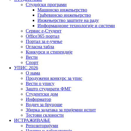
Студијски програми
Машинско инжењерство
Грађевинско инжењерство
Инжењерство заштите на раду
Информационе технологије и системи
Сервис е-Студент
Office365 портал
Портал за е-учење
Огласна табла
Конкурси и стипендије
Вести
Спорт
УПИС 2026
О нама
Продужени конкурс за упис
Вести о упису
Зашто студирати ФМГ
Студентски дом
Информатор
Водич за бруцоше
Збиркa задатака за пријемни испит
Тестови склоности
ИСТРАЖИВАЊЕ
Репозиторијуми
Центри и лабораторије