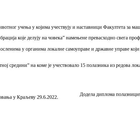
ивотног учења у којима учествују и наставници Факултета за ма
брација које делују на човека” намењене превасходно свега проф
сленима у органима локалне самоуправе и државне управе који 
ној средини” на коме је учествовало 15 полазника из редова ло
Додела диплома полазници
вања у Краљеву 29.6.2022.