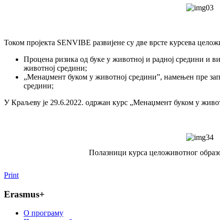
Током пројекта SENVIBE развијене су две врсте курсева целож
Процена ризика од буке у животној и радној средини и ви
животној средини;
„Менаџмент буком у животној средини”, намењен пре запо
средини;
У Краљеву је 29.6.2022. одржан курс „Менаџмент буком у живот
Полазници курса целоживотног образо
Print
Erasmus+
O програму