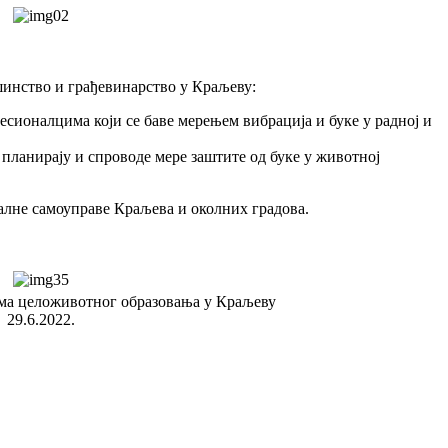
шинство и грађевинарство у Краљеву:
есионалцима који се баве мерењем вибрација и буке у радној и
планирају и спроводе мере заштите од буке у животној
калне самоуправе Краљева и околних градова.
ма целоживотног образовања у Краљеву
29.6.2022.