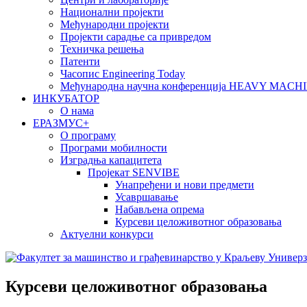
Национални пројекти
Међународни пројекти
Пројекти сарадње са привредом
Техничка решења
Патенти
Часопис Engineering Today
Међународна научна конференција HEAVY MAC
ИНКУБАТОР
О нама
EРАЗМУС+
О програму
Програми мобилности
Изградња капацитета
Пројекат SENVIBE
Унапређени и нови предмети
Усавршавање
Набављена опрема
Курсеви целоживотног образовања
Актуелни конкурси
Курсеви целоживотног образовања