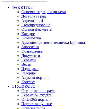
ФАКУЛТЕТ
Основни задаци и циљеви
Дозвола за рад
Акредитација
Самовредновање
Органи факултета
Катедре
Библиотека
Административно-техничка јединица
Запослени
Обавештења
Документи
Сервиси
Вести
Издвајамо
Галерије
Алумни портал
Контакт
СТУДИРАЊЕ
Студијски програми
Сервис е-Студент
Office365 портал
Портал за е-учење
Огласна табла