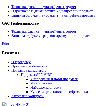
Техничка физика – унапређени предмет
Одржавање и дијагностика – унапређени предмет
Заштита од буке и вибрација – унапређени предмет
ОАС Грађевинарствo
Техничка физика – унапређени предмет
Заштита од буке у грађевинарству – нови предмет
Print
Erasmus+
O програму
Програми мобилности
Изградња капацитета
Пројекат SENVIBE
Унапређени и нови предмети
Усавршавање
Набављена опрема
Курсеви целоживотног образовања
Актуелни конкурси