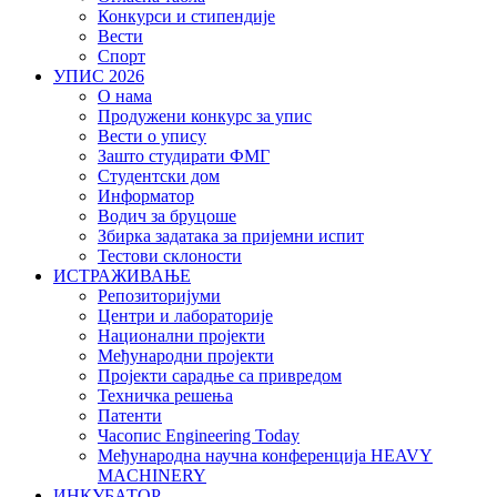
Конкурси и стипендије
Вести
Спорт
УПИС 2026
О нама
Продужени конкурс за упис
Вести о упису
Зашто студирати ФМГ
Студентски дом
Информатор
Водич за бруцоше
Збиркa задатака за пријемни испит
Тестови склоности
ИСТРАЖИВАЊЕ
Репозиторијуми
Центри и лабораторије
Национални пројекти
Међународни пројекти
Пројекти сарадње са привредом
Техничка решења
Патенти
Часопис Engineering Today
Међународна научна конференција HEAVY
MACHINERY
ИНКУБАТОР