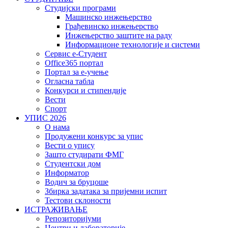
Студијски програми
Машинско инжењерство
Грађевинско инжењерство
Инжењерство заштите на раду
Информационе технологије и системи
Сервис е-Студент
Office365 портал
Портал за е-учење
Огласна табла
Конкурси и стипендије
Вести
Спорт
УПИС 2026
О нама
Продужени конкурс за упис
Вести о упису
Зашто студирати ФМГ
Студентски дом
Информатор
Водич за бруцоше
Збиркa задатака за пријемни испит
Тестови склоности
ИСТРАЖИВАЊЕ
Репозиторијуми
Центри и лабораторије