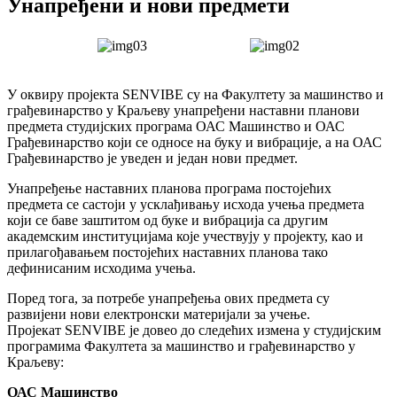
Унапређени и нови предмети
У оквиру пројекта SENVIBE су на Факултету за машинство и
грађевинарство у Краљеву унапређени наставни планови
предмета студијских програма ОАС Машинство и ОАС
Грађевинарство који се односе на буку и вибрације, а на ОАС
Грађевинарство је уведен и један нови предмет.
Унапређење наставних планова програма постојећих
предмета се састоји у усклађивању исхода учења предмета
који се баве заштитом од буке и вибрација са другим
академским институцијама које учествују у пројекту, као и
прилагођавањем постојећих наставних планова тако
дефинисаним исходима учења.
Поред тога, за потребе унапређења ових предмета су
развијени нови електронски материјали за учење.
Пројекат SENVIBE је довео до следећих измена у студијским
програмима Факултета за машинство и грађевинарство у
Краљеву:
ОАС Машинство