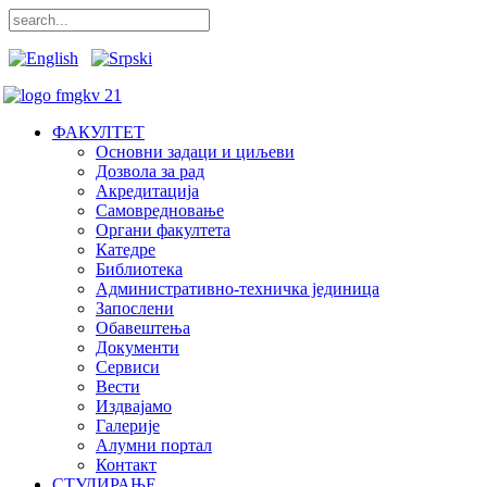
ФАКУЛТЕТ
Основни задаци и циљеви
Дозвола за рад
Акредитација
Самовредновање
Органи факултета
Катедре
Библиотека
Административно-техничка јединица
Запослени
Обавештења
Документи
Сервиси
Вести
Издвајамо
Галерије
Алумни портал
Контакт
СТУДИРАЊЕ