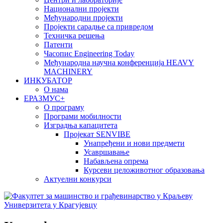
Национални пројекти
Међународни пројекти
Пројекти сарадње са привредом
Техничка решења
Патенти
Часопис Engineering Today
Међународна научна конференција HEAVY
MACHINERY
ИНКУБАТОР
О нама
EРАЗМУС+
О програму
Програми мобилности
Изградња капацитета
Пројекат SENVIBE
Унапређени и нови предмети
Усавршавање
Набављена опрема
Курсеви целоживотног образовања
Актуелни конкурси