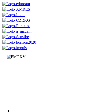
Факултет за машинство и грађевинарство у Краљеву
Доситејева 19, 36000 Краљево
Република Србија
+381 (0)36 383 269
Факултет
Катедре