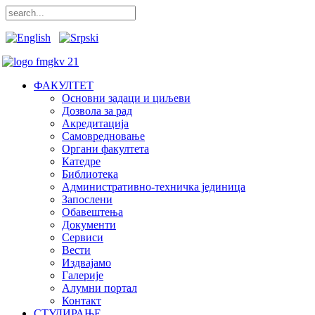
ФАКУЛТЕТ
Основни задаци и циљеви
Дозвола за рад
Акредитација
Самовредновање
Органи факултета
Катедре
Библиотека
Административно-техничка јединица
Запослени
Обавештења
Документи
Сервиси
Вести
Издвајамо
Галерије
Алумни портал
Контакт
СТУДИРАЊЕ