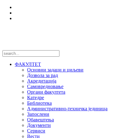
Центри и лабораторије
Национални пројекти
Међународни пројекти
Пратите нас
ФАКУЛТЕТ
Основни задаци и циљеви
Дозвола за рад
Акредитација
Самовредновање
Органи факултета
Катедре
Библиотека
Административно-техничка јединица
Запослени
Обавештења
Документи
Сервиси
Вести