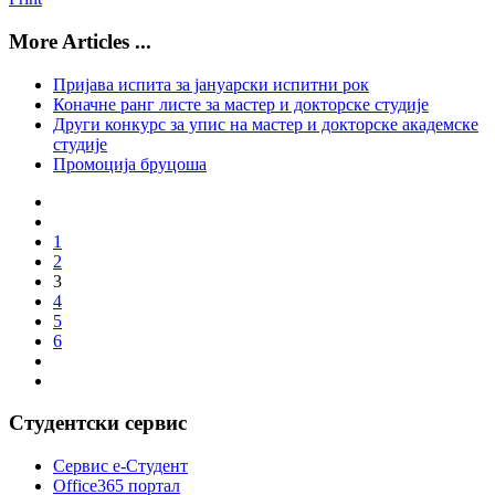
More Articles ...
Пријава испита за јануарски испитни рок
Коначне ранг листе за мастер и докторске студије
Други конкурс за упис на мастер и докторске академске
студије
Промоција бруцоша
1
2
3
4
5
6
Студентски сервис
Сервис е-Студент
Office365 портал