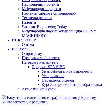
Национални пројекти
Међународни пројекти
Пројекти сарадње са привредом
Техничка решења
Патенти
Часопис Engineering Today
Међународна научна конференција HEAVY
MACHINERY
ИНКУБАТОР
О нама
EРАЗМУС+
О програму
Програми мобилности
Изградња капацитета
Пројекат SENVIBE
Унапређени и нови предмети
Усавршавање
Набављена опрема
Курсеви целоживотног образовања
Актуелни конкурси