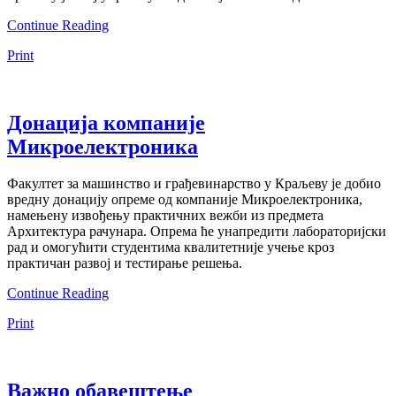
Continue Reading
Print
Донација компаније
Микроелектроника
Факултет за машинство и грађевинарство у Краљеву је добио
вредну донацију опреме од компаније Микроелектроника,
намењену извођењу практичних вежби из предмета
Архитектура рачунара. Опрема ће унапредити лабораторијски
рад и омогућити студентима квалитетније учење кроз
практичан развој и тестирање решења.
Continue Reading
Print
Важно обавештење