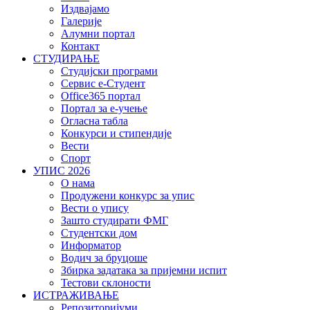
Издвајамо
Галерије
Алумни портал
Контакт
СТУДИРАЊЕ
Студијски програми
Сервис е-Студент
Office365 портал
Портал за е-учење
Огласна табла
Конкурси и стипендије
Вести
Спорт
УПИС 2026
О нама
Продужени конкурс за упис
Вести о упису
Зашто студирати ФМГ
Студентски дом
Информатор
Водич за бруцоше
Збиркa задатака за пријемни испит
Тестови склоности
ИСТРАЖИВАЊЕ
Репозиторијуми