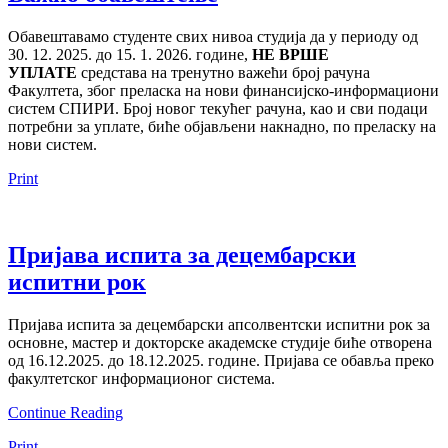
Обавештавамо студенте свих нивоа студија да у периоду од
30. 12. 2025. до 15. 1. 2026. године,
НЕ ВРШЕ
УПЛАТЕ
средстава на тренутно важећи број рачуна
Факултета, због преласка на нови финансијско-информациони
систем СПИРИ. Број новог текућег рачуна, као и сви подаци
потребни за уплате, биће објављени накнадно, по преласку на
нови систем.
Print
Пријава испита за децембарски
испитни рок
Пријава испита за децембарски апсолвентски испитни рок за
основне, мастер и докторске академске студије биће отворена
од 16.12.2025. до 18.12.2025. године. Пријава се обавља преко
факултетског информационог система.
Continue Reading
Print