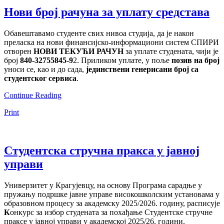
Нови број рачуна за уплату средстава
Обавештавамо студенте свих нивоа студија, да је након
преласка на нови финансијско-информациони систем СПИРИ
отворен
НОВИ ТЕКУЋИ РАЧУН
за уплате студената, чији је
број
840-32755845-9
2. Приликом уплате, у поље
позив на број
уноси се, као и до сада,
јединствени генерисани број са
студентског сервиса
.
Continue Reading
Print
Студентска стручна пракса у јавној
управи
Универзитет у Крагујевцу, на основу
Програма сарадње у
пружању подршке јавне управе високошколским установама у
образовном процесу за академску 2025/2026. годину,
расписује
К
онкурс за избор студената за похађање Студентске стручне
праксе у јавној управи у академској 2025/26. години.