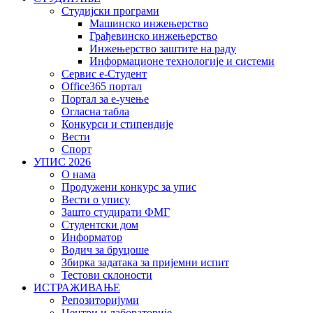
Студијски програми
Машинско инжењерство
Грађевинско инжењерство
Инжењерство заштите на раду
Информационе технологије и системи
Сервис е-Студент
Office365 портал
Портал за е-учење
Огласна табла
Конкурси и стипендије
Вести
Спорт
УПИС 2026
О нама
Продужени конкурс за упис
Вести о упису
Зашто студирати ФМГ
Студентски дом
Информатор
Водич за бруцоше
Збиркa задатака за пријемни испит
Тестови склоности
ИСТРАЖИВАЊЕ
Репозиторијуми
Центри и лабораторије