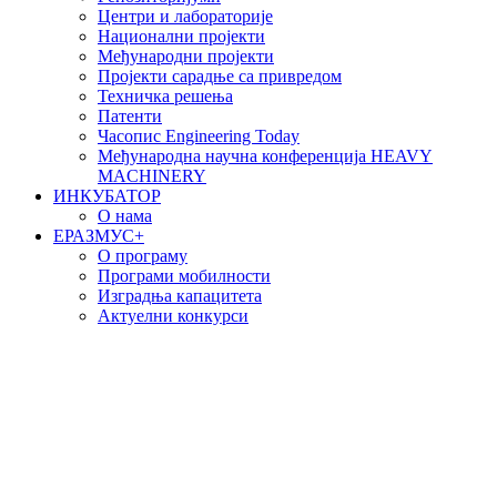
Центри и лабораторије
Национални пројекти
Међународни пројекти
Пројекти сарадње са привредом
Техничка решења
Патенти
Часопис Engineering Today
Међународна научна конференција HEAVY
MACHINERY
ИНКУБАТОР
О нама
EРАЗМУС+
О програму
Програми мобилности
Изградња капацитета
Актуелни конкурси