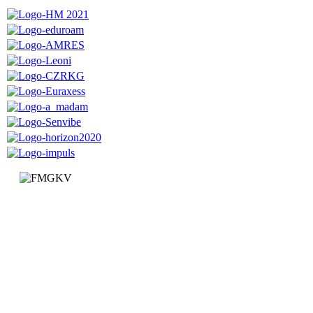
Факултет за машинство и грађевинарство у Краљеву
Доситејева 19, 36000 Краљево
Република Србија
+381 (0)36 383 269
Факултет