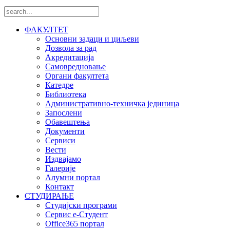
ФАКУЛТЕТ
Основни задаци и циљеви
Дозвола за рад
Акредитација
Самовредновање
Органи факултета
Катедре
Библиотека
Административно-техничка јединица
Запослени
Обавештења
Документи
Сервиси
Вести
Издвајамо
Галерије
Алумни портал
Контакт
СТУДИРАЊЕ
Студијски програми
Сервис е-Студент
Office365 портал