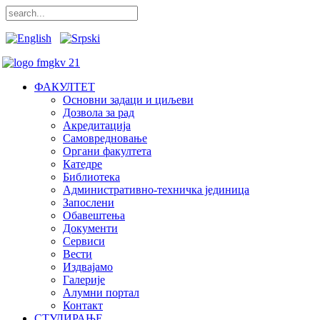
ФАКУЛТЕТ
Основни задаци и циљеви
Дозвола за рад
Акредитација
Самовредновање
Органи факултета
Катедре
Библиотека
Административно-техничка јединица
Запослени
Обавештења
Документи
Сервиси
Вести
Издвајамо
Галерије
Алумни портал
Контакт
СТУДИРАЊЕ