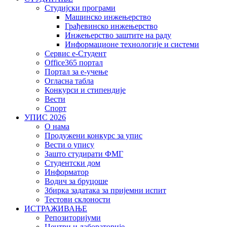
Студијски програми
Машинско инжењерство
Грађевинско инжењерство
Инжењерство заштите на раду
Информационе технологије и системи
Сервис е-Студент
Office365 портал
Портал за е-учење
Огласна табла
Конкурси и стипендије
Вести
Спорт
УПИС 2026
О нама
Продужени конкурс за упис
Вести о упису
Зашто студирати ФМГ
Студентски дом
Информатор
Водич за бруцоше
Збиркa задатака за пријемни испит
Тестови склоности
ИСТРАЖИВАЊЕ
Репозиторијуми
Центри и лабораторије