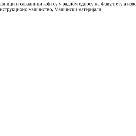
вници и сарадници који су у радном односу на Факултету а изво
онструкционо машинство, Машински материјали.