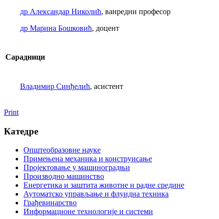
др Александар Николић
, ванредни професор
др Марина Бошковић
, доцент
Сарадници
Владимир Синђелић
, асистент
Print
Катедре
Општеобразовне науке
Примењена механика и конструисање
Пројектовање у машиноградњи
Производно машинство
Енергетика и заштита животне и радне средине
Аутоматско управљање и флуидна техника
Грађевинарство
Информационе технологије и системи