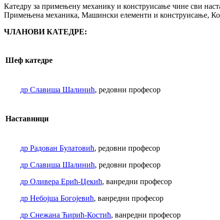
Катедру за примењену механику и конструисање чине сви наста
Примењена механика, Машински елементи и конструисање, К
ЧЛАНОВИ КАТЕДРЕ:
Шеф катедре
др Славиша Шалинић
, редовни професор
Наставници
др Радован Булатовић
, редовни професор
др Славиша Шалинић
, редовни професор
др Оливера Ерић-Цекић
, ванредни професор
др Небојша Богојевић
, ванредни професор
др Снежана Ћирић-Костић
, ванредни професор