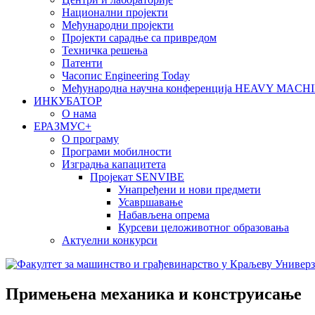
Национални пројекти
Међународни пројекти
Пројекти сарадње са привредом
Техничка решења
Патенти
Часопис Engineering Today
Међународна научна конференција HEAVY MAC
ИНКУБАТОР
О нама
EРАЗМУС+
О програму
Програми мобилности
Изградња капацитета
Пројекат SENVIBE
Унапређени и нови предмети
Усавршавање
Набављена опрема
Курсеви целоживотног образовања
Актуелни конкурси
Примењена механика и конструисање