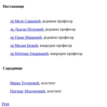
Наставници
др Миле Савковић
, редовни професор
др Драган Петровић
, редовни професор
др Горан Марковић
, редовни професор
др Милан Бижић
, ванредни професор
др Небојша Здравковић
, ванредни професор
Сарадници
Марко Тодоровић
, асистент
Предраг Младеновић
, асистент
Print