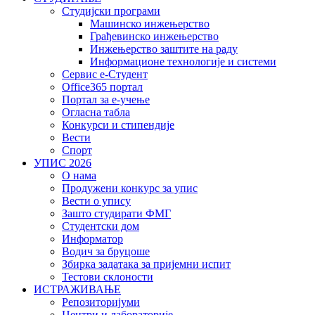
Студијски програми
Машинско инжењерство
Грађевинско инжењерство
Инжењерство заштите на раду
Информационе технологије и системи
Сервис е-Студент
Office365 портал
Портал за е-учење
Огласна табла
Конкурси и стипендије
Вести
Спорт
УПИС 2026
О нама
Продужени конкурс за упис
Вести о упису
Зашто студирати ФМГ
Студентски дом
Информатор
Водич за бруцоше
Збиркa задатака за пријемни испит
Тестови склоности
ИСТРАЖИВАЊЕ
Репозиторијуми
Центри и лабораторије