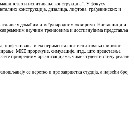
о машинство и испитивање конструкција". У фокусу
металних конструкција, дизалица, лифтова, грађевинских и
знатљиве у домаћим и међународним оквирима. Наставници и
а савременим научним трендовима и достигнућима представља
уна, пројектовања и експерименталног испитивања широког
ирање, МКЕ прорачуне, симулације, итд., што представља
посете привредним организацијама, чиме студенти стичу реалан
ошљавају се неретко и пре завршетка студија, а највећи број