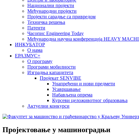
Национални пројекти
Међународни пројекти
Пројекти сарадње са привредом
Техничка решења
Патенти
Часопис Engineering Today
Међународна научна конференција HEAVY MAC
ИНКУБАТОР
О нама
EРАЗМУС+
О програму
Програми мобилности
Изградња капацитета
Пројекат SENVIBE
Унапређени и нови предмети
Усавршавање
Набављена опрема
Курсеви целоживотног образовања
Актуелни конкурси
Пројектовање у машиноградњи