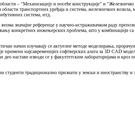
 области – "Механизацију и носеће конструкције" и "Железничк
 области транспортних уређаја и система, железничких возила, 
ибутивних система, итд.
 веома значајне референце у научно-истраживачком раду препо
шавању конкретних инжењерских проблема, што у комбинацији с
атичан начин изучавају се актуелне методе моделирања, прорач
је примени најсавременијих софтверских алата за 3D CAD модел
јан део наставе изводи се у факултетским лабораторијама и кроз 
 студенти традиционално признати у земљи и иностранству и зап