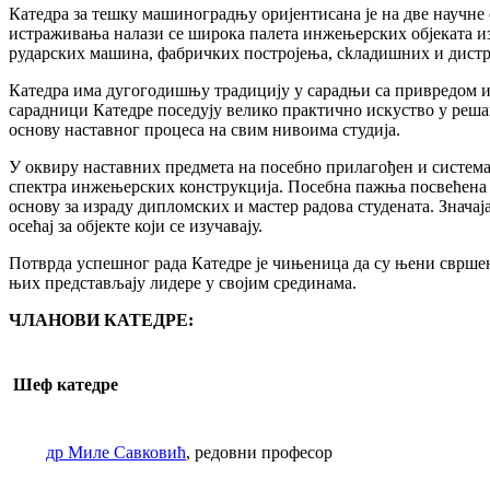
Катедра за тешку машиноградњу оријентисана је на две научне
истраживања налази се широкa палетa инжењерских објеката из
рударских машина, фабричких постројења, сkладишних и дистр
Катедра има дугогодишњу традицију у сарадњи са привредом и
сарадници Катедре поседују велико практично искуство у ре
основу наставног процеса на свим нивоима студија.
У оквиру наставних предмета на посебно прилагођен и систем
спектра инжењерских конструкција. Посебна пажња посвећена 
основу за израду дипломских и мастер радова студената. Знача
осећај за објекте који се изучавају.
Потврда успешног рада Катедре је чињеница да су њени свршени
њих представљају лидере у својим срединама.
ЧЛАНОВИ КАТЕДРЕ:
Шеф катедре
др Миле Савковић
, редовни професор