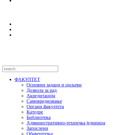
Оffice 365
Истраживања
Центри и лабораторије
Национални пројекти
Међународни пројекти
Пратите нас
ФАКУЛТЕТ
Основни задаци и циљеви
Дозвола за рад
Акредитација
Самовредновање
Органи факултета
Катедре
Библиотека
Административно-техничка јединица
Запослени
Обавештења