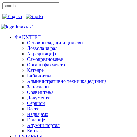
ФАКУЛТЕТ
Основни задаци и циљеви
Дозвола за рад
Акредитација
Самовредновање
Органи факултета
Катедре
Библиотека
Административно-техничка јединица
Запослени
Обавештења
Документи
Сервиси
Вести
Издвајамо
Галерије
Алумни портал
Контакт
СТУДИРАЊЕ