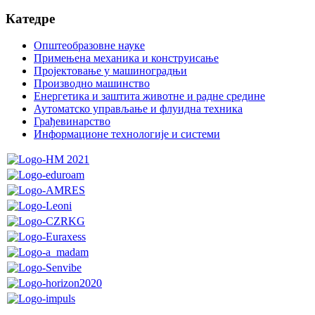
Катедре
Општеобразовне науке
Примењена механика и конструисање
Пројектовање у машиноградњи
Производно машинство
Енергетика и заштита животне и радне средине
Аутоматско управљање и флуидна техника
Грађевинарство
Информационе технологије и системи